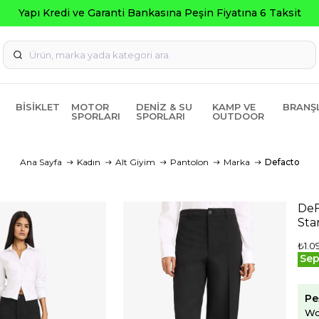
Yapı Kredi ve Garanti Bankasına Peşin Fiyatına 6 Taksit
BISIKLET
MOTOR
DENIZ & SU
KAMP VE
BRANŞ
SPORLARI
SPORLARI
OUTDOOR
Ana Sayfa
Kadın
Alt Giyim
Pantolon
Marka
Defacto
DeF
Sta
₺1.0
Sep
Pe
Wo