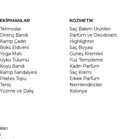
EKİPMANLAR
KOZMETİK
Termoslar
Saç Bakım Ürünleri
Direnç Bandı
Parfüm ve Deodorant
Kamp Çadırı
Highlighter
Boks Eldiveni
Saç Boyası
Yoga Matı
Güneş Kremleri
Uyku Tulumu
Yüz Temizleme
Koşu Bandı
Kadın Parfüm
Kamp Sandalyesi
Saç Kremi
Pilates Topu
Erkek Parfüm
Tenis
Nemlendiriciler
Yüzme ve Dalış
Kolonya
ları
ı