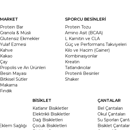
MARKET
SPORCU BESİNLERİ
Protein Bar
Protein Tozu
Granola & Müsli
Amino Asit (BCAA)
Glutensiz Ekmekler
L Karnitin ve CLA
Yulaf Ezmesi
Güç ve Performans Takviyeleri
Kahve
Kilo ve Hacim (Gainer)
Kakao
Kombinasyonlar
Çay
Kreatin
Propolis ve Arı Ürünleri
Tatlandırıcılar
Besin Mayası
Proteinli Besinler
Bitkisel Sütler
Shaker
Makarna
Fındık
BİSİKLET
ÇANTALAR
Katlanır Bisikletler
Bel Çantaları
Elektrikli Bisikletler
Okul Çantaları
Dağ Bisikletleri
Su Sporları Çanta
Eklem Sağlığı
Çocuk Bisikletleri
Bisiklet Çantalar