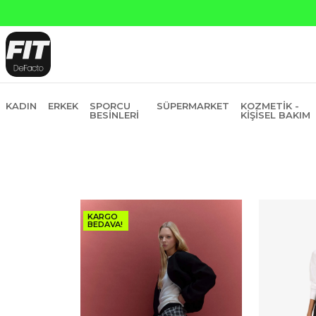
KADIN
ERKEK
SPORCU
SÜPERMARKET
KOZMETIK -
BESINLERI
KIŞISEL BAKIM
KARGO
BEDAVA!