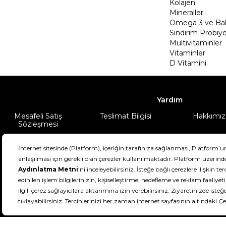
Kolajen
Mineraller
Omega 3 ve Balı
Sindirim Probiyo
Multivitaminler
Vitaminler
D Vitamini
Yardım
Mesafeli Satış
Teslimat Bilgisi
Hakkımız
Sözleşmesi
Şartlar & Koşullar
Ürünüm
DeFactoFIT ©️ 2022-2026. Tüm hakları sa
21
SEÇİNİZ