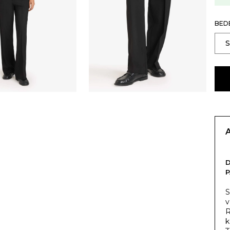
BED
S
v
R
k