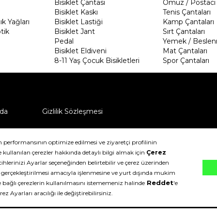
Bisiklet Çantası
Omuz / Postacı 
Bisiklet Kaskı
Tenis Çantaları
k Yağları
Bisiklet Lastiği
Kamp Çantaları
tik
Bisiklet Jant
Sırt Çantaları
Pedal
Yemek / Beslen
Bisiklet Eldiveni
Mat Çantaları
8-11 Yaş Çocuk Bisikletleri
Spor Çantaları
da
Gizlilik Sözleşmesi
ü nasıl iade edebilirim?
klıdır.