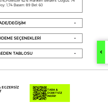
3%,Poliester 62% Manken Bedeni: Göğüs: 74
oy: 1,74 Basen: 89 Bel: 60
İADE/DEĞİŞİM
ÖDEME SEÇENEKLERİ
BEDEN TABLOSU
& EGZERSİZ
TARA &
T
ÜCRETSİZ
İNDİR!