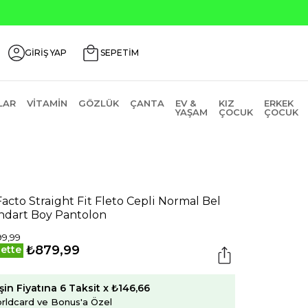
GİRİŞ YAP
SEPETİM
LAR
VITAMIN
GÖZLÜK
ÇANTA
EV &
KIZ
ERKEK
YAŞAM
ÇOCUK
ÇOCUK
acto Straight Fit Fleto Cepli Normal Bel
ndart Boy Pantolon
99,99
₺879,99
ette
şin Fiyatına 6 Taksit x ₺146,66
rldcard ve Bonus'a Özel