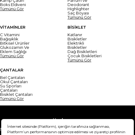
Kamp Çadırı
Parfüm ve
Boks Eldiveni
Deodorant
Tümünü Gör
Highlighter
Saç Boyası
Tümünü Gör
VİTAMİNLER
BİSİKLET
C Vitamini
Katlanır
Bağışıklık
Bisikletler
Bitkisel Ürünler
Elektrikli
Glukozamin Ve
Bisikletler
Eklem Sağlığı
Dağ Bisikletleri
Tümünü Gör
Çocuk Bisikletleri
Tümünü Gör
ÇANTALAR
Bel Çantaları
Okul Çantaları
Su Sporları
Çantaları
Bisiklet Çantaları
Tümünü Gör
Yardım
Mesafeli Satış Sözleşmesi
Teslimat Bilgisi