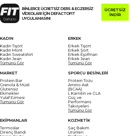
BİNLERCE ÜCRETSİZ DERS & EGZERSİZ
ÜCRETSİZ
VİDEOLARI İÇİN DEFACTOFIT
İNDİR
UYGULAMASINI
KADIN
ERKEK
Kadın Tişört
Erkek Tişört
Kadın Mont
Erkek Şort
Kadın Sweatshirt
Erkek Eşofman
Kadın Jean
Erkek Jean
Tümünü Gör
Tümünü Gör
MARKET
SPORCU BESİNLERİ
Protein Bar
Protein Tozu
Granola & Müsli
Amino Asit
Glutensiz
(BCAA)
Ekmekler
L Karnitin ve CLA
Yulaf Ezmesi
Güç ve
Tümünü Gör
Performans
Takviyeleri
Tümünü Gör
EKİPMANLAR
KOZMETİK
Termoslar
Saç Bakım
Direnç Bandı
Ürünleri