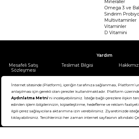
Mineraller
Omega 3 ve Balı
Sindirim Probiyo
Multivitaminler
Vitaminler
D Vitamini
Yardım
Mesafeli Satış
Teslimat Bilgisi
Hakkımız
Sözleşmesi
Şartlar & Koşullar
Ürünüm
DeFactoFIT ©️ 2022-2026. Tüm hakları sa
21
SEÇİNİZ