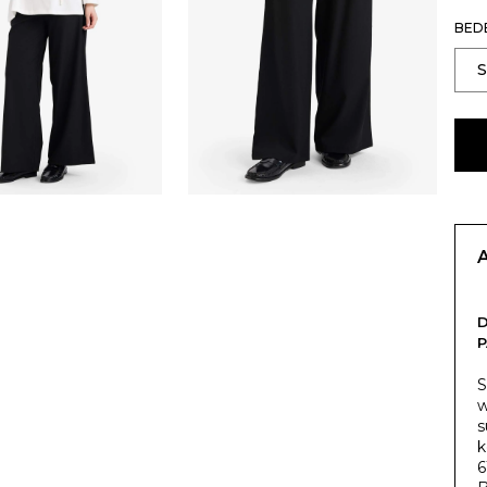
BED
S
w
s
k
6