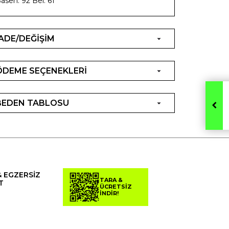
asen: 92 Bel: 61
İADE/DEĞİŞİM
ÖDEME SEÇENEKLERİ
BEDEN TABLOSU
& EGZERSİZ
TARA &
T
ÜCRETSİZ
İNDİR!