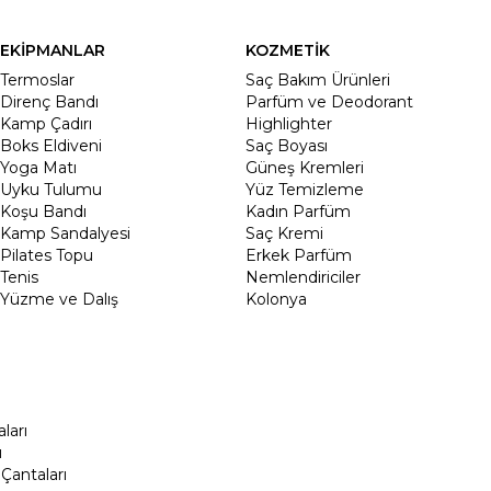
EKİPMANLAR
KOZMETİK
Termoslar
Saç Bakım Ürünleri
Direnç Bandı
Parfüm ve Deodorant
Kamp Çadırı
Highlighter
Boks Eldiveni
Saç Boyası
Yoga Matı
Güneş Kremleri
Uyku Tulumu
Yüz Temizleme
Koşu Bandı
Kadın Parfüm
Kamp Sandalyesi
Saç Kremi
Pilates Topu
Erkek Parfüm
Tenis
Nemlendiriciler
Yüzme ve Dalış
Kolonya
ları
ı
Çantaları