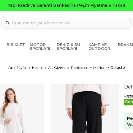
Yapı Kredi ve Garanti Bankasına Peşin Fiyatına 6 Taksit
BISIKLET
MOTOR
DENIZ & SU
KAMP VE
BRANŞ
SPORLARI
SPORLARI
OUTDOOR
Ana Sayfa
Kadın
Alt Giyim
Pantolon
Marka
Defacto
DeF
₺539
Sep
Pe
Wo