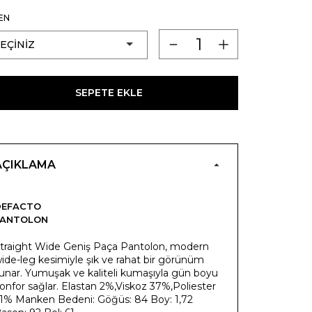
EN
SEPETE EKLE
AÇIKLAMA
DEFACTO
PANTOLON
traight Wide Geniş Paça Pantolon, modern
ide-leg kesimiyle şık ve rahat bir görünüm
unar. Yumuşak ve kaliteli kumaşıyla gün boyu
onfor sağlar. Elastan 2%,Viskoz 37%,Poliester
1% Manken Bedeni: Göğüs: 84 Boy: 1,72