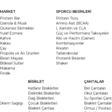
MARKET
SPORCU BESİNLERİ
Protein Bar
Protein Tozu
Granola & Müsli
Amino Asit (BCAA)
Glutensiz Ekmekler
L Karnitin ve CLA
Yulaf Ezmesi
Güç ve Performans Takviyeleri
Kahve
Kilo ve Hacim (Gainer)
Kakao
Kombinasyonlar
Çay
Kreatin
Propolis ve Arı Ürünleri
Tatlandırıcılar
Besin Mayası
Proteinli Besinler
Bitkisel Sütler
Shaker
Makarna
Fındık
BİSİKLET
ÇANTALAR
Katlanır Bisikletler
Bel Çantaları
Elektrikli Bisikletler
Okul Çantaları
Dağ Bisikletleri
Su Sporları Çanta
Eklem Sağlığı
Çocuk Bisikletleri
Bisiklet Çantalar
Bisiklet Çantası
Omuz / Postacı 