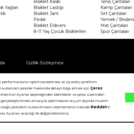
Bisiklet Kaskı
Tenis Çantaları
k Yağları
Bisiklet Lastiği
Kamp Çantaları
tik
Bisiklet Jant
Sırt Çantaları
Pedal
Yemek / Beslen
Bisiklet Eldiveni
Mat Çantaları
8-11 Yaş Çocuk Bisikletleri
Spor Çantaları
da
Gizlilik Sözleşmesi
ü nasıl iade edebilirim?
klıdır.