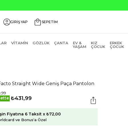
GİRİŞ YAP
SEPETİM
LAR
VITAMIN
GÖZLÜK
ÇANTA
EV &
KIZ
ERKEK
YAŞAM
ÇOCUK
ÇOCUK
acto Straight Wide Geniş Paça Pantolon
,99
₺431,99
ette
şin Fiyatına 6 Taksit x ₺72,00
rldcard ve Bonus'a Özel