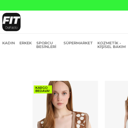
atına 6 Taksit
KADIN
ERKEK
SPORCU
SÜPERMARKET
KOZMETIK -
BESINLERI
KIŞISEL BAKIM
KARGO
BEDAVA!