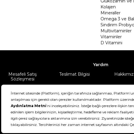
Glukozamin Ve 
Kolajen
Mineraller
Omega 3 ve Balı
Sindirim Probiyo
Multivitaminler
Vitaminler
D Vitamini
Yardım
Mesafeli Satış
Teslimat Bilgisi
Hakkımız
Sözleşmesi
Şartlar & Koşullar
Ürünüm
DeFactoFIT ©️ 2022-2026. Tüm hakları sa
11