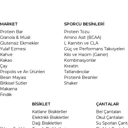
MARKET
SPORCU BESİNLERİ
Protein Bar
Protein Tozu
Granola & Müsli
Amino Asit (BCAA)
Glutensiz Ekmekler
L Karnitin ve CLA
Yulaf Ezmesi
Güç ve Performans Takviyeleri
Kahve
Kilo ve Hacim (Gainer)
Kakao
Kombinasyonlar
Çay
Kreatin
Propolis ve Arı Ürünleri
Tatlandırıcılar
Besin Mayası
Proteinli Besinler
Bitkisel Sütler
Shaker
Makarna
Fındık
BİSİKLET
ÇANTALAR
Katlanır Bisikletler
Bel Çantaları
Elektrikli Bisikletler
Okul Çantaları
Dağ Bisikletleri
Su Sporları Çanta