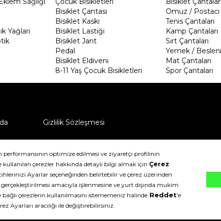
Eklem Sağlığı
Çocuk Bisikletleri
Bisiklet Çantalar
Bisiklet Çantası
Omuz / Postacı 
Bisiklet Kaskı
Tenis Çantaları
k Yağları
Bisiklet Lastiği
Kamp Çantaları
tik
Bisiklet Jant
Sırt Çantaları
Pedal
Yemek / Beslen
Bisiklet Eldiveni
Mat Çantaları
8-11 Yaş Çocuk Bisikletleri
Spor Çantaları
da
Gizlilik Sözleşmesi
ü nasıl iade edebilirim?
klıdır.