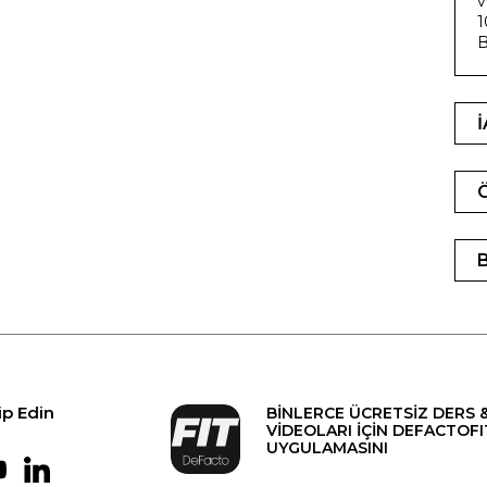
v
1
B
ip Edin
BİNLERCE ÜCRETSİZ DERS 
VİDEOLARI İÇİN DEFACTOFI
UYGULAMASINI