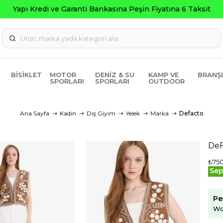
BISIKLET
MOTOR
DENIZ & SU
KAMP VE
BRANŞ
SPORLARI
SPORLARI
OUTDOOR
Ana Sayfa
Kadın
Dış Giyim
Yelek
Marka
Defacto
DeF
₺75
Sep
Pe
Wo