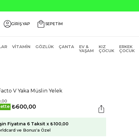
Seçili Ürünlerde ₺2000 Üzeri ₺200 İndirim
GİRİŞ YAP
SEPETİM
LAR
VITAMIN
GÖZLÜK
ÇANTA
EV &
KIZ
ERKEK
YAŞAM
ÇOCUK
ÇOCUK
acto V Yaka Müslin Yelek
0,00
₺600,00
ette
şin Fiyatına 6 Taksit x ₺100,00
rldcard ve Bonus'a Özel