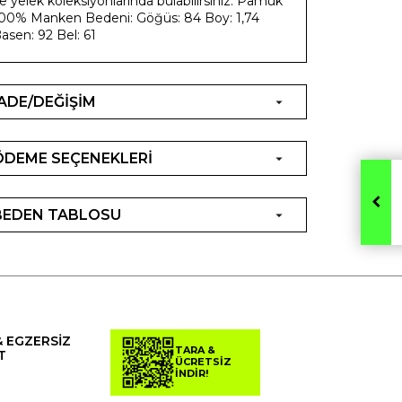
e yelek koleksiyonlarında bulabilirsiniz. Pamuk
00% Manken Bedeni: Göğüs: 84 Boy: 1,74
asen: 92 Bel: 61
İADE/DEĞİŞİM
ÖDEME SEÇENEKLERİ
BEDEN TABLOSU
& EGZERSİZ
TARA &
T
ÜCRETSİZ
İNDİR!