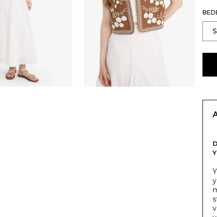
BED
Y
Y
y
m
s
v