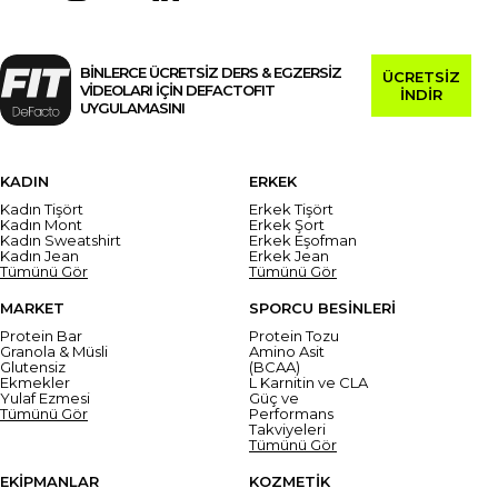
BİNLERCE ÜCRETSİZ DERS & EGZERSİZ
ÜCRETSİZ
VİDEOLARI İÇİN DEFACTOFIT
İNDİR
UYGULAMASINI
KADIN
ERKEK
Kadın Tişört
Erkek Tişört
Kadın Mont
Erkek Şort
Kadın Sweatshirt
Erkek Eşofman
Kadın Jean
Erkek Jean
Tümünü Gör
Tümünü Gör
MARKET
SPORCU BESİNLERİ
Protein Bar
Protein Tozu
Granola & Müsli
Amino Asit
Glutensiz
(BCAA)
Ekmekler
L Karnitin ve CLA
Yulaf Ezmesi
Güç ve
Tümünü Gör
Performans
Takviyeleri
Tümünü Gör
EKİPMANLAR
KOZMETİK