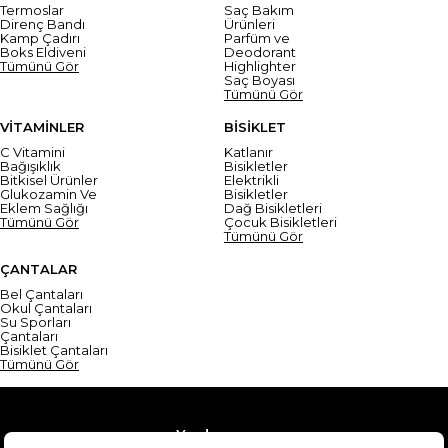
Termoslar
Saç Bakım
Direnç Bandı
Ürünleri
Kamp Çadırı
Parfüm ve
Boks Eldiveni
Deodorant
Tümünü Gör
Highlighter
Saç Boyası
Tümünü Gör
VİTAMİNLER
BİSİKLET
C Vitamini
Katlanır
Bağışıklık
Bisikletler
Bitkisel Ürünler
Elektrikli
Glukozamin Ve
Bisikletler
Eklem Sağlığı
Dağ Bisikletleri
Tümünü Gör
Çocuk Bisikletleri
Tümünü Gör
ÇANTALAR
Bel Çantaları
Okul Çantaları
Su Sporları
Çantaları
Bisiklet Çantaları
Tümünü Gör
Yardım