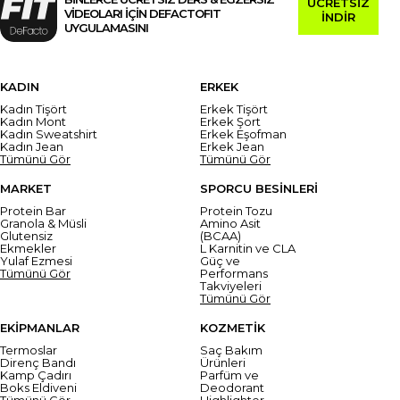
ÜCRETSİZ
VİDEOLARI İÇİN DEFACTOFIT
İNDİR
UYGULAMASINI
KADIN
ERKEK
Kadın Tişört
Erkek Tişört
Kadın Mont
Erkek Şort
Kadın Sweatshirt
Erkek Eşofman
Kadın Jean
Erkek Jean
Tümünü Gör
Tümünü Gör
MARKET
SPORCU BESİNLERİ
Protein Bar
Protein Tozu
Granola & Müsli
Amino Asit
Glutensiz
(BCAA)
Ekmekler
L Karnitin ve CLA
Yulaf Ezmesi
Güç ve
Tümünü Gör
Performans
Takviyeleri
Tümünü Gör
EKİPMANLAR
KOZMETİK
Termoslar
Saç Bakım
Direnç Bandı
Ürünleri
Kamp Çadırı
Parfüm ve
Boks Eldiveni
Deodorant
Tümünü Gör
Highlighter