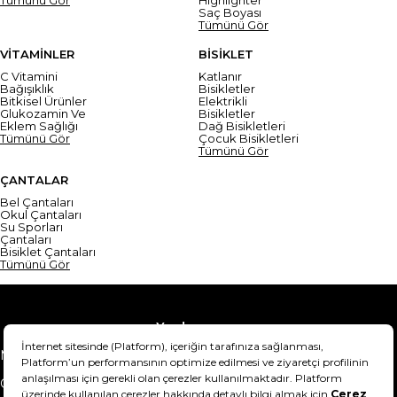
Saç Boyası
Tümünü Gör
VİTAMİNLER
BİSİKLET
C Vitamini
Katlanır
Bağışıklık
Bisikletler
Bitkisel Ürünler
Elektrikli
Glukozamin Ve
Bisikletler
Eklem Sağlığı
Dağ Bisikletleri
Tümünü Gör
Çocuk Bisikletleri
Tümünü Gör
ÇANTALAR
Bel Çantaları
Okul Çantaları
Su Sporları
Çantaları
Bisiklet Çantaları
Tümünü Gör
Yardım
Mesafeli Satış Sözleşmesi
Teslimat Bilgisi
Gizlilik Sözleşmesi
Şartlar & Koşullar