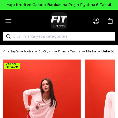
Yapı Kredi ve Garanti Bankasına Peşin Fiyatına 6 Taksit
Ana Sayfa
Kadın
Ev Giyim
Pijama Takımı
Marka
Defacto
KARGO
BEDAVA!