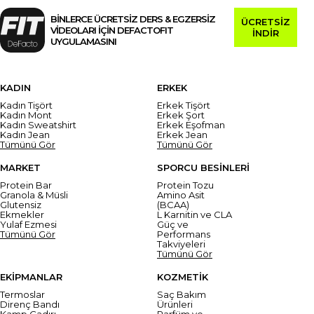
BİNLERCE ÜCRETSİZ DERS & EGZERSİZ
ÜCRETSİZ
VİDEOLARI İÇİN DEFACTOFIT
İNDİR
UYGULAMASINI
KADIN
ERKEK
Kadın Tişört
Erkek Tişört
Kadın Mont
Erkek Şort
Kadın Sweatshirt
Erkek Eşofman
Kadın Jean
Erkek Jean
Tümünü Gör
Tümünü Gör
MARKET
SPORCU BESİNLERİ
Protein Bar
Protein Tozu
Granola & Müsli
Amino Asit
Glutensiz
(BCAA)
Ekmekler
L Karnitin ve CLA
Yulaf Ezmesi
Güç ve
Tümünü Gör
Performans
Takviyeleri
Tümünü Gör
EKİPMANLAR
KOZMETİK
Termoslar
Saç Bakım
Direnç Bandı
Ürünleri
Kamp Çadırı
Parfüm ve