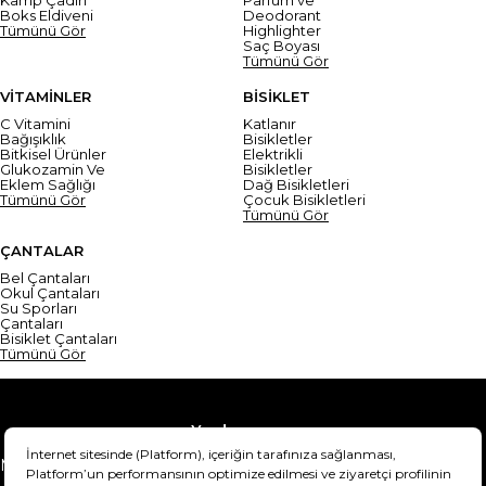
Boks Eldiveni
Deodorant
Tümünü Gör
Highlighter
Saç Boyası
Tümünü Gör
VİTAMİNLER
BİSİKLET
C Vitamini
Katlanır
Bağışıklık
Bisikletler
Bitkisel Ürünler
Elektrikli
Glukozamin Ve
Bisikletler
Eklem Sağlığı
Dağ Bisikletleri
Tümünü Gör
Çocuk Bisikletleri
Tümünü Gör
ÇANTALAR
Bel Çantaları
Okul Çantaları
Su Sporları
Çantaları
Bisiklet Çantaları
Tümünü Gör
Yardım
Mesafeli Satış Sözleşmesi
Teslimat Bilgisi