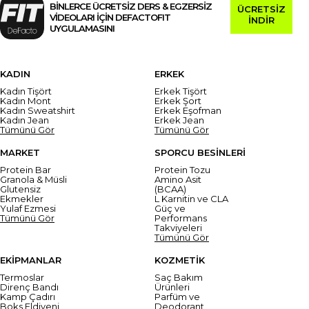
BİNLERCE ÜCRETSİZ DERS & EGZERSİZ
ÜCRETSİZ
VİDEOLARI İÇİN DEFACTOFIT
İNDİR
UYGULAMASINI
KADIN
ERKEK
Kadın Tişört
Erkek Tişört
Kadın Mont
Erkek Şort
Kadın Sweatshirt
Erkek Eşofman
Kadın Jean
Erkek Jean
Tümünü Gör
Tümünü Gör
MARKET
SPORCU BESİNLERİ
Protein Bar
Protein Tozu
Granola & Müsli
Amino Asit
Glutensiz
(BCAA)
Ekmekler
L Karnitin ve CLA
Yulaf Ezmesi
Güç ve
Tümünü Gör
Performans
Takviyeleri
Tümünü Gör
EKİPMANLAR
KOZMETİK
Termoslar
Saç Bakım
Direnç Bandı
Ürünleri
Kamp Çadırı
Parfüm ve
Boks Eldiveni
Deodorant