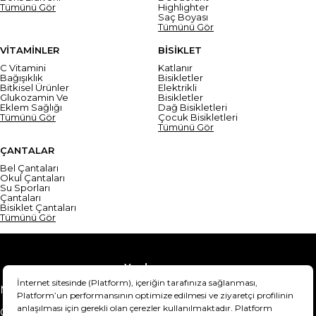
Tümünü Gör
Highlighter
Saç Boyası
Tümünü Gör
VİTAMİNLER
BİSİKLET
C Vitamini
Katlanır
Bağışıklık
Bisikletler
Bitkisel Ürünler
Elektrikli
Glukozamin Ve
Bisikletler
Eklem Sağlığı
Dağ Bisikletleri
Tümünü Gör
Çocuk Bisikletleri
Tümünü Gör
ÇANTALAR
Bel Çantaları
Okul Çantaları
Su Sporları
Çantaları
Bisiklet Çantaları
Tümünü Gör
Yardım
Mesafeli Satış Sözleşmesi
Teslimat Bilgisi
Gizlilik Sözleşmesi
Şartlar & Koşullar