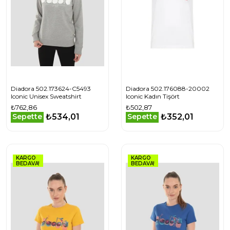
Diadora 502.173624-C5493
Diadora 502.176088-20002
Iconic Unisex Sweatshirt
Iconic Kadın Tişört
₺762,86
₺502,87
₺534,01
₺352,01
Sepette
Sepette
KARGO
KARGO
BEDAVA!
BEDAVA!