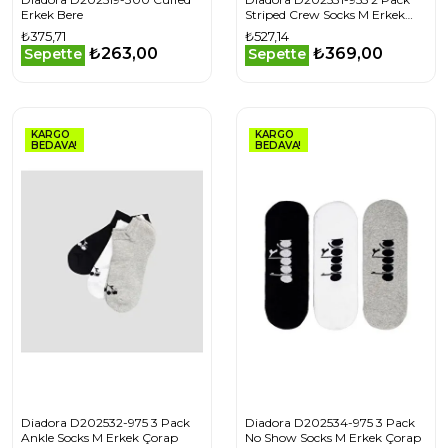
Erkek Bere
Striped Crew Socks M Erkek
Çorap
₺375,71
₺527,14
₺263,00
₺369,00
Sepette
Sepette
KARGO
KARGO
BEDAVA!
BEDAVA!
Diadora D202532-975 3 Pack
Diadora D202534-975 3 Pack
Ankle Socks M Erkek Çorap
No Show Socks M Erkek Çorap