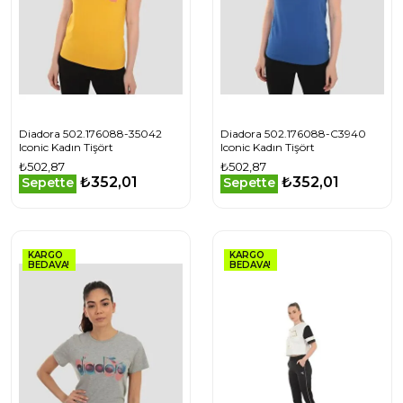
Diadora 502.176088-35042
Diadora 502.176088-C3940
Iconic Kadın Tişört
Iconic Kadın Tişört
₺502,87
₺502,87
₺352,01
₺352,01
Sepette
Sepette
KARGO
KARGO
BEDAVA!
BEDAVA!