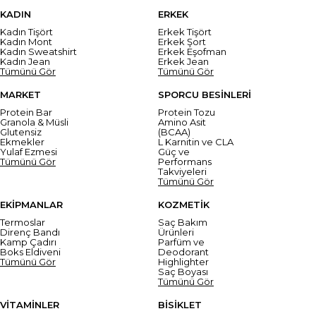
KADIN
ERKEK
Kadın Tişört
Erkek Tişört
Kadın Mont
Erkek Şort
Kadın Sweatshirt
Erkek Eşofman
Kadın Jean
Erkek Jean
Tümünü Gör
Tümünü Gör
MARKET
SPORCU BESİNLERİ
Protein Bar
Protein Tozu
Granola & Müsli
Amino Asit
Glutensiz
(BCAA)
Ekmekler
L Karnitin ve CLA
Yulaf Ezmesi
Güç ve
Tümünü Gör
Performans
Takviyeleri
Tümünü Gör
EKİPMANLAR
KOZMETİK
Termoslar
Saç Bakım
Direnç Bandı
Ürünleri
Kamp Çadırı
Parfüm ve
Boks Eldiveni
Deodorant
Tümünü Gör
Highlighter
Saç Boyası
Tümünü Gör
VİTAMİNLER
BİSİKLET