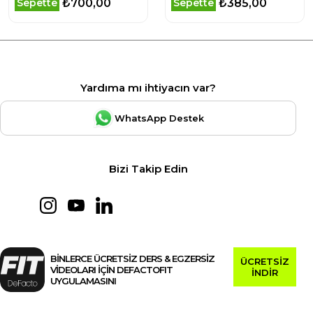
₺700,00
₺385,00
Sepette
Sepette
Yardıma mı ihtiyacın var?
WhatsApp Destek
Bizi Takip Edin
BİNLERCE ÜCRETSİZ DERS & EGZERSİZ
ÜCRETSİZ
VİDEOLARI İÇİN DEFACTOFIT
İNDİR
UYGULAMASINI