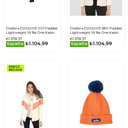
Diadora D202003-001 Padded
Diadora D202003-580 Padded
Lightweight W Be One Kadın
Lightweight W Be One Kadın
Mont
Mont
₺1.578,57
₺1.578,57
₺1.104,99
₺1.104,99
Sepette
Sepette
KARGO
BEDAVA!