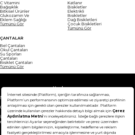
C Vitamini
Katlanır
Bağışıklık
Bisikletler
Bitkisel Ürünler
Elektrikli
Glukozamin Ve
Bisikletler
Eklem Sağlığı
Dağ Bisikletleri
Tümünü Gör
Çocuk Bisikletleri
Tümünü Gör
ÇANTALAR
Bel Çantaları
Okul Çantaları
Su Sporları
Çantaları
Bisiklet Çantaları
Tümünü Gör
Yardım
Mesafeli Satış Sözleşmesi
Teslimat Bilgisi
Gizlilik Sözleşmesi
Şartlar & Koşullar
Ürünümü nasıl iade
Hakkımızda
edebilirim?