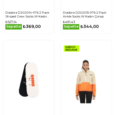
Diadora D202014-976 2 Pack
Diadora D202015-976 2 Pack
Striped Crew Socks W Kadın
Ankle Socks W Kadın Çorap
Çorap
₺527,14
₺491,43
₺369,00
₺344,00
Sepette
Sepette
KARGO
BEDAVA!