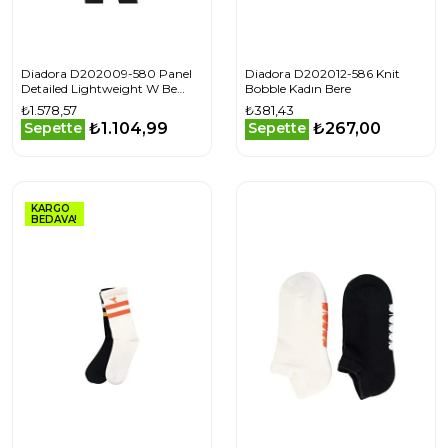
Diadora D202009-580 Panel
Diadora D202012-586 Knit
Detailed Lightweight W Be
Bobble Kadın Bere
One Kadın Mont
₺1.578,57
₺381,43
₺1.104,99
₺267,00
Sepette
Sepette
KARGO
BEDAVA!