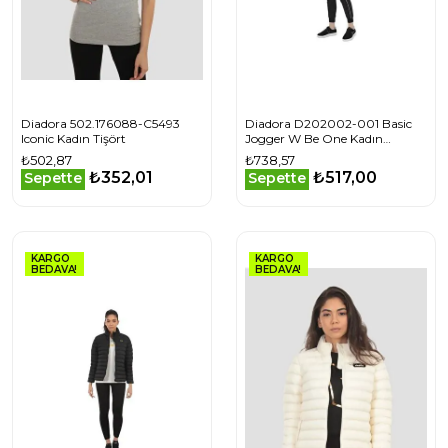
Diadora 502.176088-C5493
Diadora D202002-001 Basic
Iconic Kadın Tişört
Jogger W Be One Kadın
Eşofman Altı
₺502,87
₺738,57
₺352,01
₺517,00
Sepette
Sepette
KARGO
KARGO
BEDAVA!
BEDAVA!