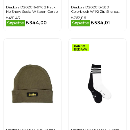
Diadora D202016-976 2 Pack
Diadora D202018-580
No Show Socks W Kadın Çorap
Colorblock W 1/2 Zip Sherpa
Kadın Sweatshirt
₺491,43
₺762,86
₺344,00
₺534,01
Sepette
Sepette
KARGO
BEDAVA!
Diadora D202519-300 Cuffed
Diadora D202531-955 2 Pack