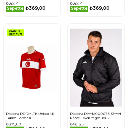
₺527,14
₺527,14
₺369,00
₺369,00
Sepette
Sepette
KARGO
BEDAVA!
Diadora DDRMLTK Unisex Milli
Diadora DIAYM000076-SİYAH
Takım Forması
Nacce Erkek Yağmurluk
₺875,00
₺481,25