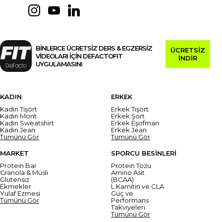
BİNLERCE ÜCRETSİZ DERS & EGZERSİZ
ÜCRETSİZ
VİDEOLARI İÇİN DEFACTOFIT
İNDİR
UYGULAMASINI
KADIN
ERKEK
Kadın Tişört
Erkek Tişört
Kadın Mont
Erkek Şort
Kadın Sweatshirt
Erkek Eşofman
Kadın Jean
Erkek Jean
Tümünü Gör
Tümünü Gör
MARKET
SPORCU BESİNLERİ
Protein Bar
Protein Tozu
Granola & Müsli
Amino Asit
Glutensiz
(BCAA)
Ekmekler
L Karnitin ve CLA
Yulaf Ezmesi
Güç ve
Tümünü Gör
Performans
Takviyeleri
Tümünü Gör