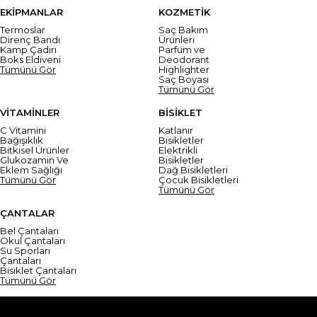
EKİPMANLAR
KOZMETİK
Termoslar
Saç Bakım
Direnç Bandı
Ürünleri
Kamp Çadırı
Parfüm ve
Boks Eldiveni
Deodorant
Tümünü Gör
Highlighter
Saç Boyası
Tümünü Gör
VİTAMİNLER
BİSİKLET
C Vitamini
Katlanır
Bağışıklık
Bisikletler
Bitkisel Ürünler
Elektrikli
Glukozamin Ve
Bisikletler
Eklem Sağlığı
Dağ Bisikletleri
Tümünü Gör
Çocuk Bisikletleri
Tümünü Gör
ÇANTALAR
Bel Çantaları
Okul Çantaları
Su Sporları
Çantaları
Bisiklet Çantaları
Tümünü Gör