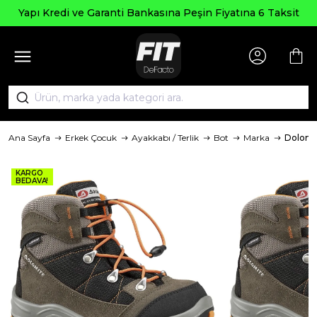
Yapı Kredi ve Garanti Bankasına Peşin Fiyatına 6 Taksit
Ana Sayfa
Erkek Çocuk
Ayakkabı / Terlik
Bot
Marka
Dolomi
KARGO
BEDAVA!