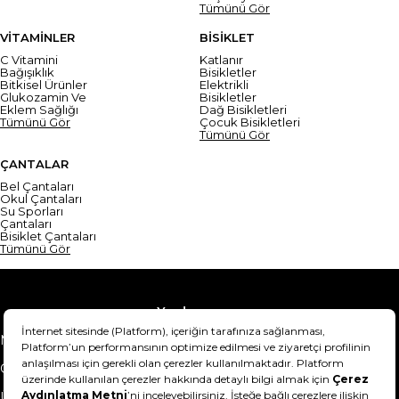
Tümünü Gör
VİTAMİNLER
BİSİKLET
C Vitamini
Katlanır
Bağışıklık
Bisikletler
Bitkisel Ürünler
Elektrikli
Glukozamin Ve
Bisikletler
Eklem Sağlığı
Dağ Bisikletleri
Tümünü Gör
Çocuk Bisikletleri
Tümünü Gör
ÇANTALAR
Bel Çantaları
Okul Çantaları
Su Sporları
Çantaları
Bisiklet Çantaları
Tümünü Gör
Yardım
Mesafeli Satış Sözleşmesi
Teslimat Bilgisi
Gizlilik Sözleşmesi
Şartlar & Koşullar
Ürünümü nasıl iade
Hakkımızda