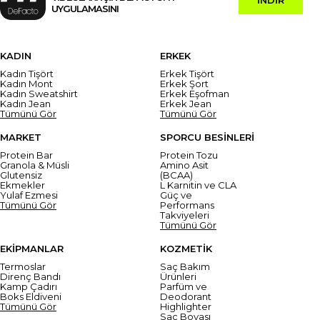
UYGULAMASINI
KADIN
ERKEK
Kadın Tişört
Erkek Tişört
Kadın Mont
Erkek Şort
Kadın Sweatshirt
Erkek Eşofman
Kadın Jean
Erkek Jean
Tümünü Gör
Tümünü Gör
MARKET
SPORCU BESİNLERİ
Protein Bar
Protein Tozu
Granola & Müsli
Amino Asit
Glutensiz
(BCAA)
Ekmekler
L Karnitin ve CLA
Yulaf Ezmesi
Güç ve
Tümünü Gör
Performans
Takviyeleri
Tümünü Gör
EKİPMANLAR
KOZMETİK
Termoslar
Saç Bakım
Direnç Bandı
Ürünleri
Kamp Çadırı
Parfüm ve
Boks Eldiveni
Deodorant
Tümünü Gör
Highlighter
Saç Boyası