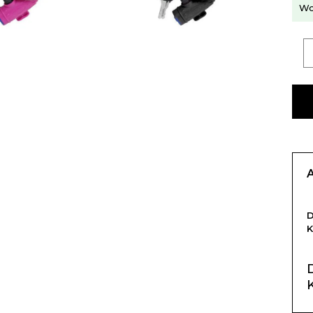
Wo
K
K