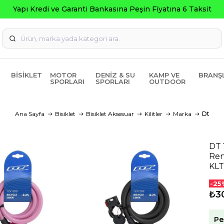
Yapı Kredi ve Garanti Bankasına Peşin Fiyatına 6 Taksit
BISIKLET
MOTOR
DENIZ & SU
KAMP VE
BRANŞ
SPORLARI
SPORLARI
OUTDOOR
Ana Sayfa
Bisiklet
Bisiklet Aksesuar
Kilitler
Marka
Dt
DT 
Ren
KLT
-25
₺3
Pe