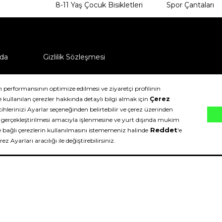
8-11 Yaş Çocuk Bisikletleri
Spor Çantaları
da
Gizlilik Sözleşmesi
ü nasıl iade edebilirim?
klıdır.