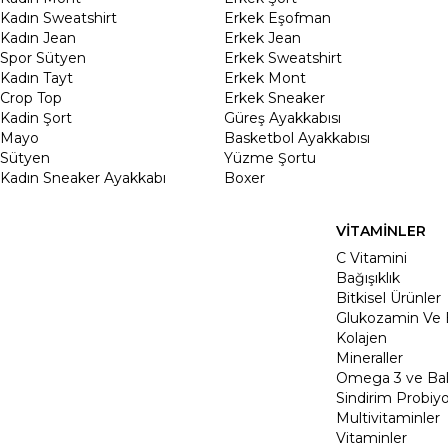
Kadın Sweatshirt
Erkek Eşofman
Kadın Jean
Erkek Jean
Spor Sütyen
Erkek Sweatshirt
Kadın Tayt
Erkek Mont
Crop Top
Erkek Sneaker
Kadin Şort
Güreş Ayakkabısı
Mayo
Basketbol Ayakkabısı
Sütyen
Yüzme Şortu
Kadın Sneaker Ayakkabı
Boxer
VİTAMİNLER
C Vitamini
Bağışıklık
Bitkisel Ürünler
Glukozamin Ve 
Kolajen
Mineraller
Omega 3 ve Balı
Sindirim Probiyo
Multivitaminler
Vitaminler