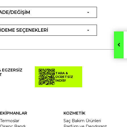
İADE/DEĞİŞİM
ÖDEME SEÇENEKLERİ
& EGZERSİZ
TARA &
T
ÜCRETSİZ
İNDİR!
EKİPMANLAR
KOZMETİK
Termoslar
Saç Bakım Ürünleri
Direnç Bandı
Parfüm ve Deodorant