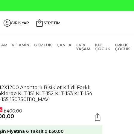
GİRİŞ YAP
SEPETİM
LAR
VITAMIN
GÖZLÜK
ÇANTA
EV &
KIZ
ERKEK
YAŞAM
ÇOCUK
ÇOCUK
12X1200 Anahtarlı Bisiklet Kilidi Farklı
klerde KLT-151 KLT-152 KLT-153 KLT-154
-155 1507501110_MAVİ
%
₺400,00
00,00
şin Fiyatına 6 Taksit x ₺50,00