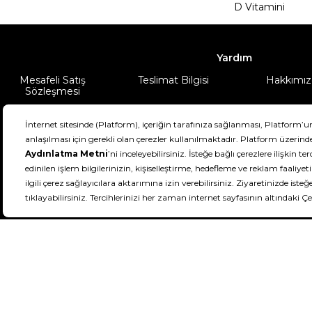
D Vitamini
Yardım
Mesafeli Satış
Teslimat Bilgisi
Hakkımız
Sözleşmesi
Şartlar & Koşullar
Ürünüm
DeFactoFIT ©️ 2022-2026. Tüm hakları sa
21