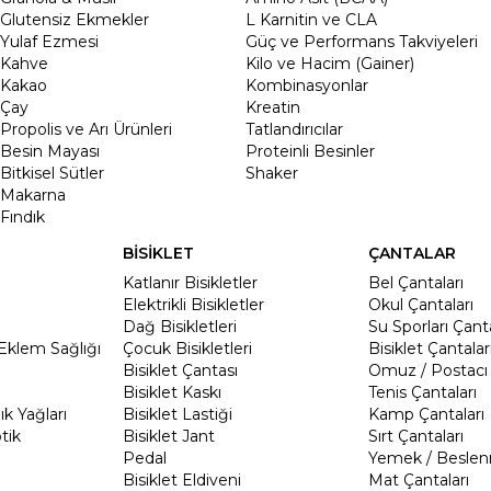
Glutensiz Ekmekler
L Karnitin ve CLA
Yulaf Ezmesi
Güç ve Performans Takviyeleri
Kahve
Kilo ve Hacim (Gainer)
Kakao
Kombinasyonlar
Çay
Kreatin
Propolis ve Arı Ürünleri
Tatlandırıcılar
Besin Mayası
Proteinli Besinler
Bitkisel Sütler
Shaker
Makarna
Fındık
BİSİKLET
ÇANTALAR
Katlanır Bisikletler
Bel Çantaları
Elektrikli Bisikletler
Okul Çantaları
Dağ Bisikletleri
Su Sporları Çanta
Eklem Sağlığı
Çocuk Bisikletleri
Bisiklet Çantalar
Bisiklet Çantası
Omuz / Postacı 
Bisiklet Kaskı
Tenis Çantaları
k Yağları
Bisiklet Lastiği
Kamp Çantaları
tik
Bisiklet Jant
Sırt Çantaları
Pedal
Yemek / Beslen
Bisiklet Eldiveni
Mat Çantaları