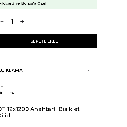
rldcard ve Bonus'a Özel
SEPETE EKLE
AÇIKLAMA
DT
ILITLER
DT 12x1200 Anahtarlı Bisiklet
ilidi