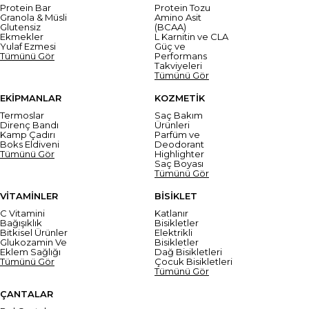
Protein Bar
Protein Tozu
Granola & Müsli
Amino Asit
Glutensiz
(BCAA)
Ekmekler
L Karnitin ve CLA
Yulaf Ezmesi
Güç ve
Tümünü Gör
Performans
Takviyeleri
Tümünü Gör
EKİPMANLAR
KOZMETİK
Termoslar
Saç Bakım
Direnç Bandı
Ürünleri
Kamp Çadırı
Parfüm ve
Boks Eldiveni
Deodorant
Tümünü Gör
Highlighter
Saç Boyası
Tümünü Gör
VİTAMİNLER
BİSİKLET
C Vitamini
Katlanır
Bağışıklık
Bisikletler
Bitkisel Ürünler
Elektrikli
Glukozamin Ve
Bisikletler
Eklem Sağlığı
Dağ Bisikletleri
Tümünü Gör
Çocuk Bisikletleri
Tümünü Gör
ÇANTALAR