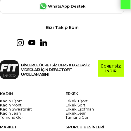
WhatsApp Destek
Bizi Takip Edin
BİNLERCE ÜCRETSİZ DERS & EGZERSİZ
ÜCRETSİZ
VİDEOLARI İÇİN DEFACTOFIT
İNDİR
UYGULAMASINI
KADIN
ERKEK
Kadın Tişört
Erkek Tişört
Kadın Mont
Erkek Şort
Kadın Sweatshirt
Erkek Eşofman
Kadın Jean
Erkek Jean
Tümünü Gör
Tümünü Gör
MARKET
SPORCU BESİNLERİ