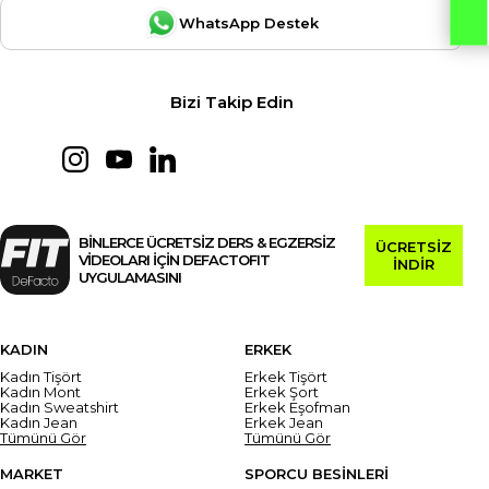
WhatsApp Destek
Bizi Takip Edin
BİNLERCE ÜCRETSİZ DERS & EGZERSİZ
ÜCRETSİZ
VİDEOLARI İÇİN DEFACTOFIT
İNDİR
UYGULAMASINI
KADIN
ERKEK
Kadın Tişört
Erkek Tişört
Kadın Mont
Erkek Şort
Kadın Sweatshirt
Erkek Eşofman
Kadın Jean
Erkek Jean
Tümünü Gör
Tümünü Gör
MARKET
SPORCU BESİNLERİ