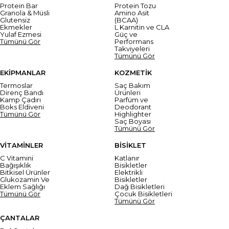
Protein Bar
Protein Tozu
Granola & Müsli
Amino Asit
Glutensiz
(BCAA)
Ekmekler
L Karnitin ve CLA
Yulaf Ezmesi
Güç ve
Tümünü Gör
Performans
Takviyeleri
Tümünü Gör
EKİPMANLAR
KOZMETİK
Termoslar
Saç Bakım
Direnç Bandı
Ürünleri
Kamp Çadırı
Parfüm ve
Boks Eldiveni
Deodorant
Tümünü Gör
Highlighter
Saç Boyası
Tümünü Gör
VİTAMİNLER
BİSİKLET
C Vitamini
Katlanır
Bağışıklık
Bisikletler
Bitkisel Ürünler
Elektrikli
Glukozamin Ve
Bisikletler
Eklem Sağlığı
Dağ Bisikletleri
Tümünü Gör
Çocuk Bisikletleri
Tümünü Gör
ÇANTALAR