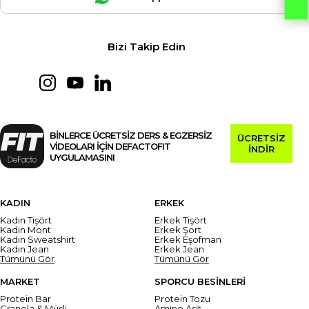
Bizi Takip Edin
BİNLERCE ÜCRETSİZ DERS & EGZERSİZ
ÜCRETSİZ
VİDEOLARI İÇİN DEFACTOFIT
İNDİR
UYGULAMASINI
KADIN
ERKEK
Kadın Tişört
Erkek Tişört
Kadın Mont
Erkek Şort
Kadın Sweatshirt
Erkek Eşofman
Kadın Jean
Erkek Jean
Tümünü Gör
Tümünü Gör
MARKET
SPORCU BESİNLERİ
Protein Bar
Protein Tozu
Granola & Müsli
Amino Asit