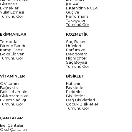
Glutensiz
(BCAA)
Ekmekler
L Karnitin ve CLA
Yulaf Ezmesi
Güç ve
Tümünü Gör
Performans
Takviyeleri
Tümünü Gör
EKİPMANLAR
KOZMETİK
Termoslar
Saç Bakım
Direnç Bandı
Ürünleri
Kamp Çadırı
Parfüm ve
Boks Eldiveni
Deodorant
Tümünü Gör
Highlighter
Saç Boyası
Tümünü Gör
VİTAMİNLER
BİSİKLET
C Vitamini
Katlanır
Bağışıklık
Bisikletler
Bitkisel Ürünler
Elektrikli
Glukozamin Ve
Bisikletler
Eklem Sağlığı
Dağ Bisikletleri
Tümünü Gör
Çocuk Bisikletleri
Tümünü Gör
ÇANTALAR
Bel Çantaları
Okul Çantaları