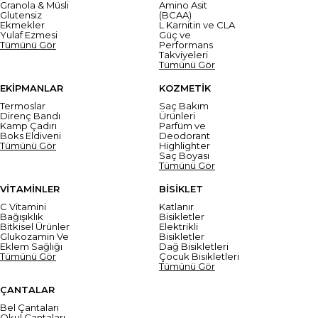
Granola & Müsli
Amino Asit
Glutensiz
(BCAA)
Ekmekler
L Karnitin ve CLA
Yulaf Ezmesi
Güç ve
Tümünü Gör
Performans
Takviyeleri
Tümünü Gör
EKİPMANLAR
KOZMETİK
Termoslar
Saç Bakım
Direnç Bandı
Ürünleri
Kamp Çadırı
Parfüm ve
Boks Eldiveni
Deodorant
Tümünü Gör
Highlighter
Saç Boyası
Tümünü Gör
VİTAMİNLER
BİSİKLET
C Vitamini
Katlanır
Bağışıklık
Bisikletler
Bitkisel Ürünler
Elektrikli
Glukozamin Ve
Bisikletler
Eklem Sağlığı
Dağ Bisikletleri
Tümünü Gör
Çocuk Bisikletleri
Tümünü Gör
ÇANTALAR
Bel Çantaları
Okul Çantaları