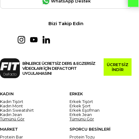
WhatsApp Destek
Bizi Takip Edin
BİNLERCE ÜCRETSİZ DERS & EGZERSİZ
ÜCRETSİZ
VİDEOLARI İÇİN DEFACTOFIT
İNDİR
UYGULAMASINI
KADIN
ERKEK
Kadın Tişört
Erkek Tişört
Kadın Mont
Erkek Şort
Kadın Sweatshirt
Erkek Eşofman
Kadın Jean
Erkek Jean
Tümünü Gör
Tümünü Gör
MARKET
SPORCU BESİNLERİ
Protein Bar
Protein Tozu