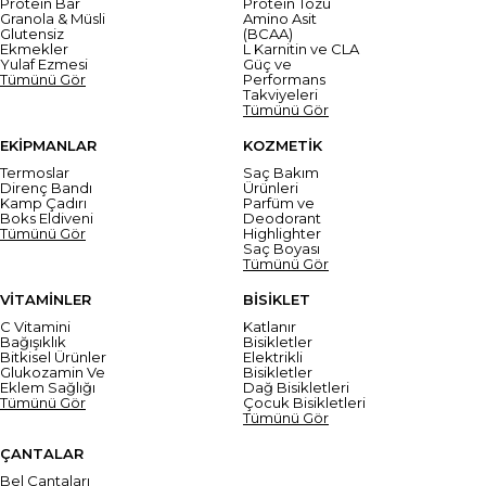
Protein Bar
Protein Tozu
Granola & Müsli
Amino Asit
Glutensiz
(BCAA)
Ekmekler
L Karnitin ve CLA
Yulaf Ezmesi
Güç ve
Tümünü Gör
Performans
Takviyeleri
Tümünü Gör
EKİPMANLAR
KOZMETİK
Termoslar
Saç Bakım
Direnç Bandı
Ürünleri
Kamp Çadırı
Parfüm ve
Boks Eldiveni
Deodorant
Tümünü Gör
Highlighter
Saç Boyası
Tümünü Gör
VİTAMİNLER
BİSİKLET
C Vitamini
Katlanır
Bağışıklık
Bisikletler
Bitkisel Ürünler
Elektrikli
Glukozamin Ve
Bisikletler
Eklem Sağlığı
Dağ Bisikletleri
Tümünü Gör
Çocuk Bisikletleri
Tümünü Gör
ÇANTALAR
Bel Çantaları