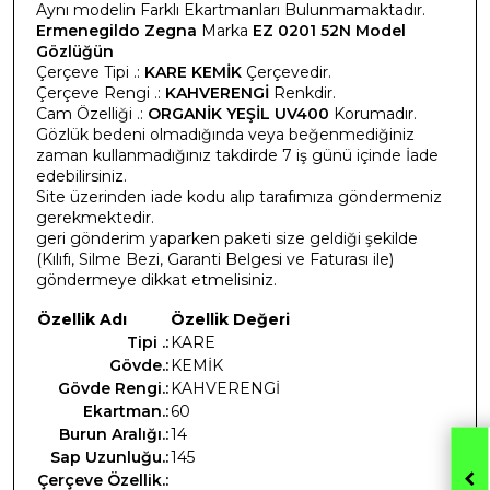
Aynı modelin Farklı Ekartmanları Bulunmamaktadır.
Ermenegildo Zegna
Marka
EZ 0201 52N Model
Gözlüğün
Çerçeve Tipi .:
KARE KEMİK
Çerçevedir.
Çerçeve Rengi .:
KAHVERENGİ
Renkdir.
Cam Özelliği .:
ORGANİK YEŞİL UV400
Korumadır.
Gözlük bedeni olmadığında veya beğenmediğiniz
zaman kullanmadığınız takdirde 7 iş günü içinde İade
edebilirsiniz.
Site üzerinden iade kodu alıp tarafımıza göndermeniz
gerekmektedir.
geri gönderim yaparken paketi size geldiği şekilde
(Kılıfı, Silme Bezi, Garanti Belgesi ve Faturası ile)
göndermeye dikkat etmelisiniz.
Özellik Adı
Özellik Değeri
Tipi .:
KARE
Gövde.:
KEMİK
Gövde Rengi.:
KAHVERENGİ
Ekartman.:
60
Burun Aralığı.:
14
Sap Uzunluğu.:
145
Çerçeve Özellik.: