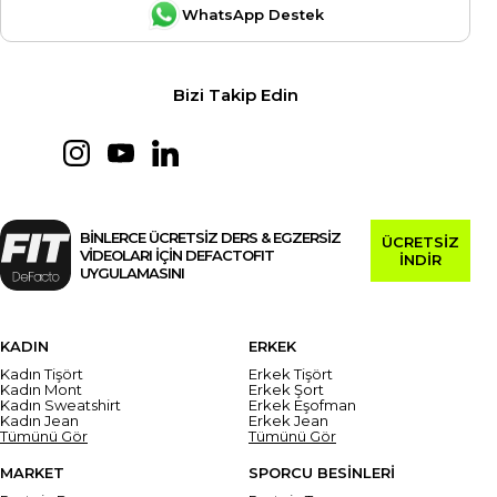
WhatsApp Destek
Bizi Takip Edin
BİNLERCE ÜCRETSİZ DERS & EGZERSİZ
ÜCRETSİZ
VİDEOLARI İÇİN DEFACTOFIT
İNDİR
UYGULAMASINI
KADIN
ERKEK
Kadın Tişört
Erkek Tişört
Kadın Mont
Erkek Şort
Kadın Sweatshirt
Erkek Eşofman
Kadın Jean
Erkek Jean
Tümünü Gör
Tümünü Gör
MARKET
SPORCU BESİNLERİ