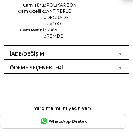
Cam Türü.:
POLİKARBON
Cam Özellik.:
ANTİREFLE
.:
DEGRADE
.:
UV400
Cam Rengi.:
MAVİ
.:
PEMBE
İADE/DEĞİŞİM
ÖDEME SEÇENEKLERİ
Yardıma mı ihtiyacın var?
WhatsApp Destek