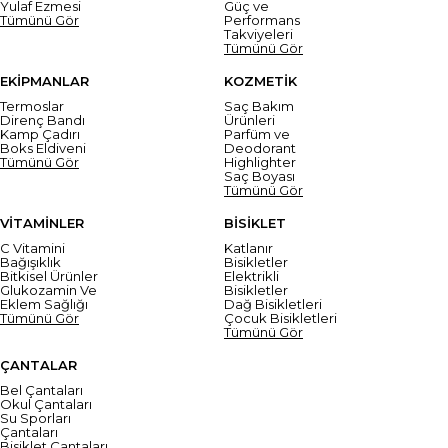
Yulaf Ezmesi
Güç ve
Tümünü Gör
Performans
Takviyeleri
Tümünü Gör
EKİPMANLAR
KOZMETİK
Termoslar
Saç Bakım
Direnç Bandı
Ürünleri
Kamp Çadırı
Parfüm ve
Boks Eldiveni
Deodorant
Tümünü Gör
Highlighter
Saç Boyası
Tümünü Gör
VİTAMİNLER
BİSİKLET
C Vitamini
Katlanır
Bağışıklık
Bisikletler
Bitkisel Ürünler
Elektrikli
Glukozamin Ve
Bisikletler
Eklem Sağlığı
Dağ Bisikletleri
Tümünü Gör
Çocuk Bisikletleri
Tümünü Gör
ÇANTALAR
Bel Çantaları
Okul Çantaları
Su Sporları
Çantaları
Bisiklet Çantaları