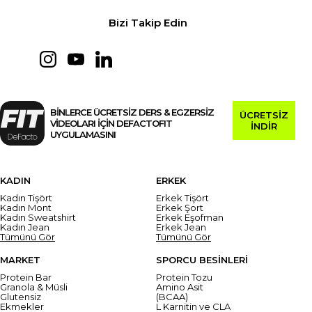
Bizi Takip Edin
BİNLERCE ÜCRETSİZ DERS & EGZERSİZ
ÜCRETSİZ
VİDEOLARI İÇİN DEFACTOFIT
İNDİR
UYGULAMASINI
KADIN
ERKEK
Kadın Tişört
Erkek Tişört
Kadın Mont
Erkek Şort
Kadın Sweatshirt
Erkek Eşofman
Kadın Jean
Erkek Jean
Tümünü Gör
Tümünü Gör
MARKET
SPORCU BESİNLERİ
Protein Bar
Protein Tozu
Granola & Müsli
Amino Asit
Glutensiz
(BCAA)
Ekmekler
L Karnitin ve CLA