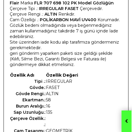
Flair
Marka
FLR 707 698 102 PK Model Gözlüğün
Çerçeve Tipi .:
IRREGULAR FASET
Çerçevedir.
Çerçeve Rengi .:
ALTIN
Renkdir.
Cam Özelliği .:
POLİKARBON MAVİ UV400
Korumadır.
Gözlük bedeni olmadığında veya beğenmediğiniz
zaman kullanmadığınız takdirde 7 iş günü içinde İade
edebilirsiniz.
Site üzerinden iade kodu alıp tarafımıza göndermeniz
gerekmektedir.
geri gönderim yaparken paketi size geldiği şekilde
(Kılıfı, Silme Bezi, Garanti Belgesi ve Faturası ile)
göndermeye dikkat etmelisiniz.
Özellik Adı
Özellik Değeri
Tipi .:
IRREGULAR
Gövde.:
FASET
Gövde Rengi.:
ALTIN
Ekartman.:
58
Burun Aralığı.:
16
Sap Uzunluğu.:
135
Çerçeve Özellik.:
.:
Cam Tasarımı.:
GEOMETRİK