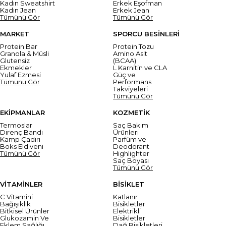
Kadın Sweatshirt
Erkek Eşofman
Kadın Jean
Erkek Jean
Tümünü Gör
Tümünü Gör
MARKET
SPORCU BESİNLERİ
Protein Bar
Protein Tozu
Granola & Müsli
Amino Asit
Glutensiz
(BCAA)
Ekmekler
L Karnitin ve CLA
Yulaf Ezmesi
Güç ve
Tümünü Gör
Performans
Takviyeleri
Tümünü Gör
EKİPMANLAR
KOZMETİK
Termoslar
Saç Bakım
Direnç Bandı
Ürünleri
Kamp Çadırı
Parfüm ve
Boks Eldiveni
Deodorant
Tümünü Gör
Highlighter
Saç Boyası
Tümünü Gör
VİTAMİNLER
BİSİKLET
C Vitamini
Katlanır
Bağışıklık
Bisikletler
Bitkisel Ürünler
Elektrikli
Glukozamin Ve
Bisikletler
Eklem Sağlığı
Dağ Bisikletleri