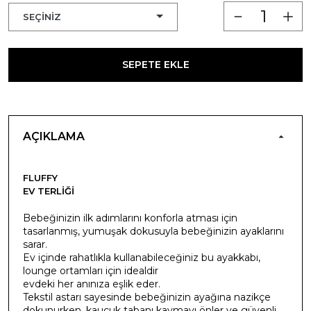
SEPETE EKLE
AÇIKLAMA
FLUFFY
EV TERLIĞI
Bebeğinizin ilk adımlarını konforla atması için
tasarlanmış, yumuşak dokusuyla bebeğinizin ayaklarını
sarar.
Ev içinde rahatlıkla kullanabileceğiniz bu ayakkabı,
lounge ortamları için idealdir
evdeki her anınıza eşlik eder.
Tekstil astarı sayesinde bebeğinizin ayağına nazikçe
dokunurken, kauçuk tabanı kaymayı önler ve güvenli