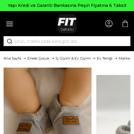
Yapı Kredi ve Garanti Bankasına Peşin Fiyatına 6 Taksit
Ana Sayfa
Erkek Çocuk
İç Giyim & Ev Giyim
Ev Terliği
Marka