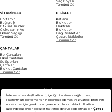
Saç Boyası
Tümünü Gör
VİTAMİNLER
BİSİKLET
C Vitamini
Katlanır
Bağışıklık
Bisikletler
Bitkisel Ürünler
Elektrikli
Glukozamin Ve
Bisikletler
Eklem Sağlığı
Dağ Bisikletleri
Tümünü Gör
Çocuk Bisikletleri
Tümünü Gör
ÇANTALAR
Bel Çantaları
Okul Çantaları
Su Sporları
Çantaları
Bisiklet Çantaları
Tümünü Gör
Yardım
Mesafeli Satış Sözleşmesi
Teslimat Bilgisi
Gizlilik Sözleşmesi
Şartlar & Koşullar