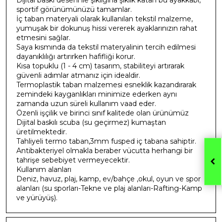
sportif görünümünüzü tamamlar.
İç taban materyali olarak kullanılan tekstil malzeme,
yumuşak bir dokunuş hissi vererek ayaklarınızın rahat
etmesini sağlar.
Saya kısmında da tekstil materyalinin tercih edilmesi
dayanıklılığı artırırken hafifliği korur.
Kısa topuklu (1 - 4 cm) tasarım, stabiliteyi artırarak
güvenli adımlar atmanız için idealdir.
Termoplastik taban malzemesi esneklik kazandırarak
zemindeki kayganlıkları minimize ederken aynı
zamanda uzun süreli kullanım vaad eder.
Özenli işçilik ve birinci sınıf kalitede olan ürünümüz
Dijital baskılı scuba (su geçirmez) kumaştan
üretilmektedir.
Tahliyeli termo taban,3mm fusped iç tabana sahiptir.
Antibakteriyel olmakla beraber vücutta herhangi bir
tahrişe sebebiyet vermeyecektir.
Kullanım alanları
Deniz, havuz, plaj, kamp, ev/bahçe ,okul, oyun ve spor
alanları (su sporları-Tekne ve plaj alanları-Rafting-Kamp
ve yürüyüş).