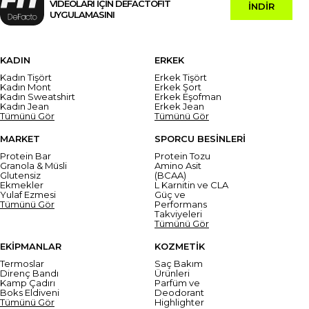
VİDEOLARI İÇİN DEFACTOFIT
İNDİR
UYGULAMASINI
KADIN
ERKEK
Kadın Tişört
Erkek Tişört
Kadın Mont
Erkek Şort
Kadın Sweatshirt
Erkek Eşofman
Kadın Jean
Erkek Jean
Tümünü Gör
Tümünü Gör
MARKET
SPORCU BESİNLERİ
Protein Bar
Protein Tozu
Granola & Müsli
Amino Asit
Glutensiz
(BCAA)
Ekmekler
L Karnitin ve CLA
Yulaf Ezmesi
Güç ve
Tümünü Gör
Performans
Takviyeleri
Tümünü Gör
EKİPMANLAR
KOZMETİK
Termoslar
Saç Bakım
Direnç Bandı
Ürünleri
Kamp Çadırı
Parfüm ve
Boks Eldiveni
Deodorant
Tümünü Gör
Highlighter