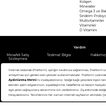
Kolajen
Mineraller
Omega 3 ve Balı
Sindirim Probiyo
Multivitaminler
Vitaminler
D Vitamini
Yardım
Mesafeli Satış
Teslimat Bilgisi
Hakkımız
Sözleşmesi
Şartlar & Koşullar
Ürünüm
DeFactoFIT ©️ 2022-2026. Tüm hakları sa
21
SEÇİNİZ