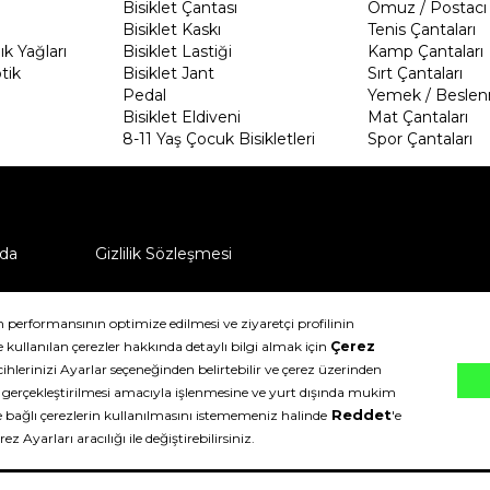
Bisiklet Çantası
Omuz / Postacı 
Bisiklet Kaskı
Tenis Çantaları
k Yağları
Bisiklet Lastiği
Kamp Çantaları
tik
Bisiklet Jant
Sırt Çantaları
Pedal
Yemek / Beslen
Bisiklet Eldiveni
Mat Çantaları
8-11 Yaş Çocuk Bisikletleri
Spor Çantaları
da
Gizlilik Sözleşmesi
ü nasıl iade edebilirim?
klıdır.