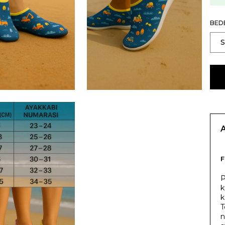
BED
F
P
k
k
T
n