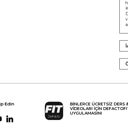
h
K
D
v
a
ip Edin
BİNLERCE ÜCRETSİZ DERS 
VİDEOLARI İÇİN DEFACTOFI
UYGULAMASINI