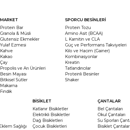
MARKET
SPORCU BESİNLERİ
Protein Bar
Protein Tozu
Granola & Müsli
Amino Asit (BCAA)
Glutensiz Ekmekler
L Karnitin ve CLA
Yulaf Ezmesi
Güç ve Performans Takviyeleri
Kahve
Kilo ve Hacim (Gainer)
Kakao
Kombinasyonlar
Çay
Kreatin
Propolis ve Arı Ürünleri
Tatlandırıcılar
Besin Mayası
Proteinli Besinler
Bitkisel Sütler
Shaker
Makarna
Fındık
BİSİKLET
ÇANTALAR
Katlanır Bisikletler
Bel Çantaları
Elektrikli Bisikletler
Okul Çantaları
Dağ Bisikletleri
Su Sporları Çanta
Eklem Sağlığı
Çocuk Bisikletleri
Bisiklet Çantalar