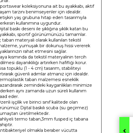
unar.
portswear koleksiyonuna ait bu ayakkabı, aktif
aşam tarzını benimseyenler için idealdir.
etişkin yaş grubuna hitap eden tasarımıyla
erkesin kullanımına uygundur.
ijital baskı deseni ile şıklığına şıklık katan bu
yakkabı, sportif görünümünüzü tamamlar.
ç taban materyali olarak kullanılan tekstil
alzeme, yumuşak bir dokunuş hissi vererek
yaklarınızın rahat etmesini sağlar.
aya kısmında da tekstil materyalinin tercih
dilmesi dayanıklılığı artırırken hafifliği korur.
ısa topuklu (1 - 4 cm) tasarım, stabiliteyi
rtırarak güvenli adımlar atmanız için idealdir.
ermoplastik taban malzemesi esneklik
azandırarak zemindeki kayganlıkları minimize
derken aynı zamanda uzun süreli kullanım
aad eder.
zenli işçilik ve birinci sınıf kalitede olan
rünümüz Dijital baskılı scuba (su geçirmez)
umaştan üretilmektedir.
ahliyeli termo taban,3mm fusped iç tabana
ahiptir.
ntibakteriyel olmakla beraber vücutta