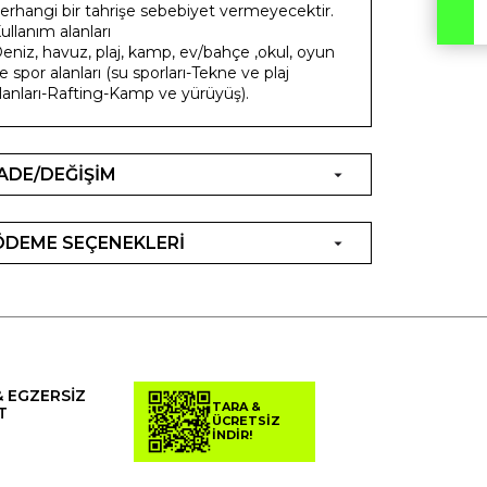
erhangi bir tahrişe sebebiyet vermeyecektir.
ullanım alanları
eniz, havuz, plaj, kamp, ev/bahçe ,okul, oyun
e spor alanları (su sporları-Tekne ve plaj
lanları-Rafting-Kamp ve yürüyüş).
İADE/DEĞİŞİM
ÖDEME SEÇENEKLERİ
& EGZERSİZ
TARA &
T
ÜCRETSİZ
İNDİR!