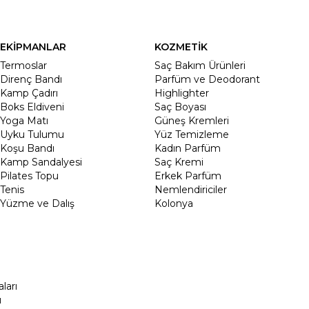
EKİPMANLAR
KOZMETİK
Termoslar
Saç Bakım Ürünleri
Direnç Bandı
Parfüm ve Deodorant
Kamp Çadırı
Highlighter
Boks Eldiveni
Saç Boyası
Yoga Matı
Güneş Kremleri
Uyku Tulumu
Yüz Temizleme
Koşu Bandı
Kadın Parfüm
Kamp Sandalyesi
Saç Kremi
Pilates Topu
Erkek Parfüm
Tenis
Nemlendiriciler
Yüzme ve Dalış
Kolonya
ları
ı