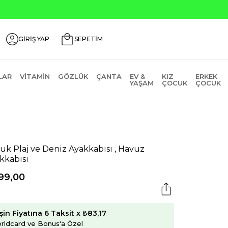
ili Ürünlerde ₺2000 Üzeri ₺200 İndirim Kodu: AGUSTOS200
GİRİŞ YAP
SEPETİM
LAR
VITAMIN
GÖZLÜK
ÇANTA
EV &
KIZ
ERKEK
YAŞAM
ÇOCUK
ÇOCUK
uk Plaj ve Deniz Ayakkabısı , Havuz
kkabısı
99,00
şin Fiyatına 6 Taksit x ₺83,17
rldcard ve Bonus'a Özel