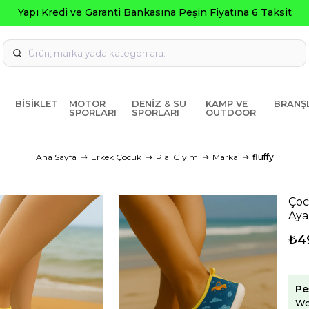
Seç
BISIKLET
MOTOR
DENIZ & SU
KAMP VE
BRANŞ
SPORLARI
SPORLARI
OUTDOOR
Ana Sayfa
Erkek Çocuk
Plaj Giyim
Marka
fluffy
Çoc
Aya
₺4
Pe
Wo