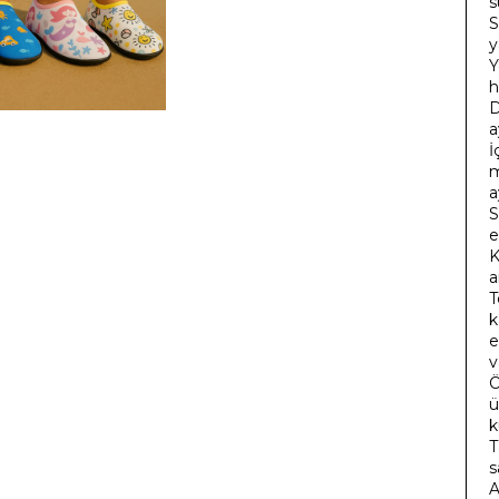
s
S
y
Y
h
D
a
İ
m
a
S
e
K
a
T
k
e
v
Ö
ü
k
T
s
A