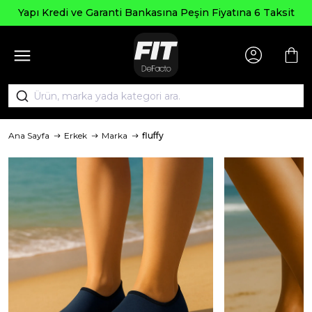
Yapı Kredi ve Garanti Bankasına Peşin Fiyatına 6 Taksit
Ana Sayfa
Erkek
Marka
fluffy