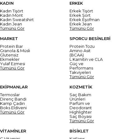
KADIN
ERKEK
Kadın Tişört
Erkek Tişört
Kadın Mont
Erkek Şort
Kadın Sweatshirt
Erkek Eşofman
Kadın Jean
Erkek Jean
Tümünü Gör
Tümünü Gör
MARKET
SPORCU BESİNLERİ
Protein Bar
Protein Tozu
Granola & Müsli
Amino Asit
Glutensiz
(BCAA)
Ekmekler
L Karnitin ve CLA
Yulaf Ezmesi
Güç ve
Tümünü Gör
Performans
Takviyeleri
Tümünü Gör
EKİPMANLAR
KOZMETİK
Termoslar
Saç Bakım
Direnç Bandı
Ürünleri
Kamp Çadırı
Parfüm ve
Boks Eldiveni
Deodorant
Tümünü Gör
Highlighter
Saç Boyası
Tümünü Gör
VİTAMİNLER
BİSİKLET
C Vitamini
Katlanır