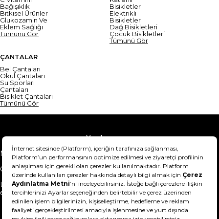
Bağışıklık
Bisikletler
Bitkisel Ürünler
Elektrikli
Glukozamin Ve
Bisikletler
Eklem Sağlığı
Dağ Bisikletleri
Tümünü Gör
Çocuk Bisikletleri
Tümünü Gör
ÇANTALAR
Bel Çantaları
Okul Çantaları
Su Sporları
Çantaları
Bisiklet Çantaları
Tümünü Gör
Yardım
Mesafeli Satış Sözleşmesi
Teslimat Bilgisi
Gizlilik Sözleşmesi
Şartlar & Koşullar
Ürünümü nasıl iade
Hakkımızda
edebilirim?