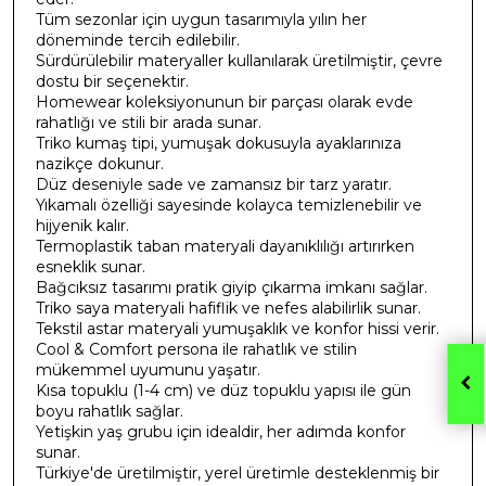
Tüm sezonlar için uygun tasarımıyla yılın her
döneminde tercih edilebilir.
Sürdürülebilir materyaller kullanılarak üretilmiştir, çevre
dostu bir seçenektir.
Homewear koleksiyonunun bir parçası olarak evde
rahatlığı ve stili bir arada sunar.
Triko kumaş tipi, yumuşak dokusuyla ayaklarınıza
nazikçe dokunur.
Düz deseniyle sade ve zamansız bir tarz yaratır.
Yıkamalı özelliği sayesinde kolayca temizlenebilir ve
hijyenik kalır.
Termoplastik taban materyali dayanıklılığı artırırken
esneklik sunar.
Bağcıksız tasarımı pratik giyip çıkarma imkanı sağlar.
Triko saya materyali hafiflik ve nefes alabilirlik sunar.
Tekstil astar materyali yumuşaklık ve konfor hissi verir.
Cool & Comfort persona ile rahatlık ve stilin
mükemmel uyumunu yaşatır.
Kısa topuklu (1-4 cm) ve düz topuklu yapısı ile gün
boyu rahatlık sağlar.
Yetişkin yaş grubu için idealdir, her adımda konfor
sunar.
Türkiye'de üretilmiştir, yerel üretimle desteklenmiş bir