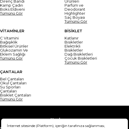
Direnç Bandı
Ürünleri
Kamp Çadırı
Parfüm ve
Boks Eldiveni
Deodorant
Tümünü Gör
Highlighter
Saç Boyası
Tümünü Gör
VİTAMİNLER
BİSİKLET
C Vitamini
Katlanır
Bağışıklık
Bisikletler
Bitkisel Ürünler
Elektrikli
Glukozamin Ve
Bisikletler
Eklem Sağlığı
Dağ Bisikletleri
Tümünü Gör
Çocuk Bisikletleri
Tümünü Gör
ÇANTALAR
Bel Çantaları
Okul Çantaları
Su Sporları
Çantaları
Bisiklet Çantaları
Tümünü Gör
Yardım
Mesafeli Satış Sözleşmesi
Teslimat Bilgisi