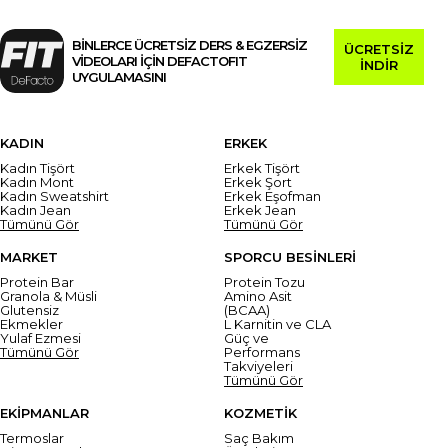
BİNLERCE ÜCRETSİZ DERS & EGZERSİZ
ÜCRETSİZ
VİDEOLARI İÇİN DEFACTOFIT
İNDİR
UYGULAMASINI
KADIN
ERKEK
Kadın Tişört
Erkek Tişört
Kadın Mont
Erkek Şort
Kadın Sweatshirt
Erkek Eşofman
Kadın Jean
Erkek Jean
Tümünü Gör
Tümünü Gör
MARKET
SPORCU BESİNLERİ
Protein Bar
Protein Tozu
Granola & Müsli
Amino Asit
Glutensiz
(BCAA)
Ekmekler
L Karnitin ve CLA
Yulaf Ezmesi
Güç ve
Tümünü Gör
Performans
Takviyeleri
Tümünü Gör
EKİPMANLAR
KOZMETİK
Termoslar
Saç Bakım