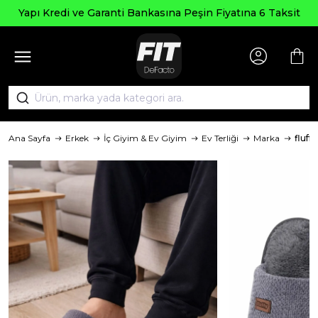
Yapı Kredi ve Garanti Bankasına Peşin Fiyatına 6 Taksit
Ana Sayfa
Erkek
İç Giyim & Ev Giyim
Ev Terliği
Marka
fluffy