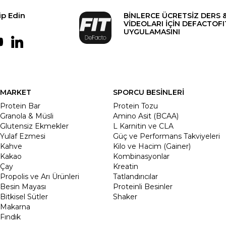
ip Edin
BİNLERCE ÜCRETSİZ DERS 
VİDEOLARI İÇİN DEFACTOFI
UYGULAMASINI
MARKET
SPORCU BESİNLERİ
Protein Bar
Protein Tozu
Granola & Müsli
Amino Asit (BCAA)
Glutensiz Ekmekler
L Karnitin ve CLA
Yulaf Ezmesi
Güç ve Performans Takviyeleri
Kahve
Kilo ve Hacim (Gainer)
Kakao
Kombinasyonlar
Çay
Kreatin
Propolis ve Arı Ürünleri
Tatlandırıcılar
Besin Mayası
Proteinli Besinler
Bitkisel Sütler
Shaker
Makarna
Fındık