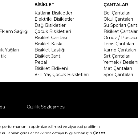
BİSİKLET
ÇANTALAR
Katlanır Bisikletler
Bel Çantaları
Elektrikli Bisikletler
Okul Çantaları
Dağ Bisikletleri
Su Sporları Çanta
Eklem Sağlığı
Çocuk Bisikletleri
Bisiklet Çantalar
Bisiklet Çantası
Omuz / Postacı 
Bisiklet Kaskı
Tenis Çantaları
k Yağları
Bisiklet Lastiği
Kamp Çantaları
tik
Bisiklet Jant
Sırt Çantaları
Pedal
Yemek / Beslen
Bisiklet Eldiveni
Mat Çantaları
8-11 Yaş Çocuk Bisikletleri
Spor Çantaları
da
Gizlilik Sözleşmesi
ü nasıl iade edebilirim?