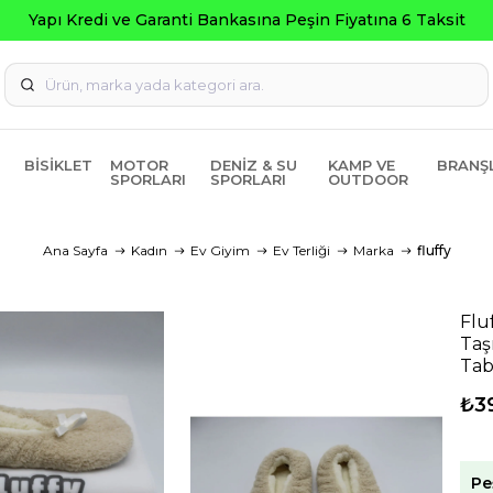
Seçili Ürü
BISIKLET
MOTOR
DENIZ & SU
KAMP VE
BRANŞ
SPORLARI
SPORLARI
OUTDOOR
Ana Sayfa
Kadın
Ev Giyim
Ev Terliği
Marka
fluffy
Flu
Taş
Tab
₺3
Pe