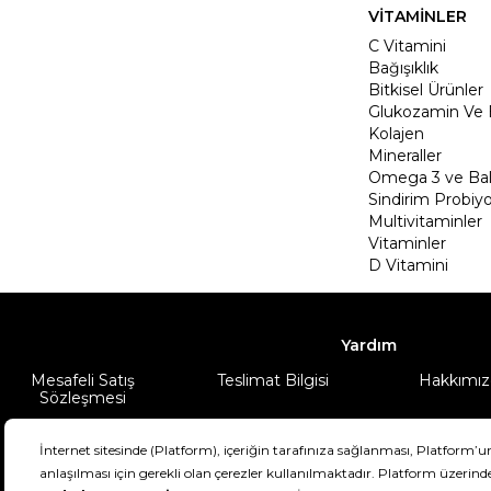
VİTAMİNLER
C Vitamini
Bağışıklık
Bitkisel Ürünler
Glukozamin Ve 
Kolajen
Mineraller
Omega 3 ve Balı
Sindirim Probiyo
Multivitaminler
Vitaminler
D Vitamini
Yardım
Mesafeli Satış
Teslimat Bilgisi
Hakkımız
Sözleşmesi
Şartlar & Koşullar
Ürünüm