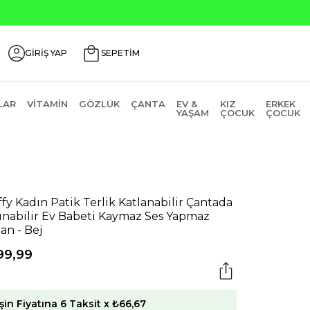
nlerde ₺2000 Üzeri ₺200 İndirim Kodu: AGUSTOS200
GİRİŞ YAP
SEPETİM
LAR
VITAMIN
GÖZLÜK
ÇANTA
EV &
KIZ
ERKEK
YAŞAM
ÇOCUK
ÇOCUK
ffy Kadın Patik Terlik Katlanabilir Çantada
ınabilir Ev Babeti Kaymaz Ses Yapmaz
an - Bej
99,99
şin Fiyatına 6 Taksit x ₺66,67