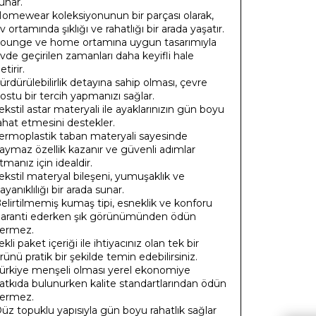
unar.
omewear koleksiyonunun bir parçası olarak,
v ortamında şıklığı ve rahatlığı bir arada yaşatır.
ounge ve home ortamına uygun tasarımıyla
vde geçirilen zamanları daha keyifli hale
etirir.
ürdürülebilirlik detayına sahip olması, çevre
ostu bir tercih yapmanızı sağlar.
ekstil astar materyali ile ayaklarınızın gün boyu
ahat etmesini destekler.
ermoplastik taban materyali sayesinde
aymaz özellik kazanır ve güvenli adımlar
tmanız için idealdir.
ekstil materyal bileşeni, yumuşaklık ve
ayanıklılığı bir arada sunar.
elirtilmemiş kumaş tipi, esneklik ve konforu
aranti ederken şık görünümünden ödün
ermez.
ekli paket içeriği ile ihtiyacınız olan tek bir
rünü pratik bir şekilde temin edebilirsiniz.
ürkiye menşeli olması yerel ekonomiye
atkıda bulunurken kalite standartlarından ödün
ermez.
üz topuklu yapısıyla gün boyu rahatlık sağlar