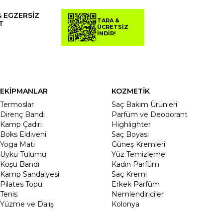
& EGZERSİZ
TARA &
T
ÜCRETSİZ
İNDİR!
EKİPMANLAR
KOZMETİK
Termoslar
Saç Bakım Ürünleri
Direnç Bandı
Parfüm ve Deodorant
Kamp Çadırı
Highlighter
Boks Eldiveni
Saç Boyası
Yoga Matı
Güneş Kremleri
Uyku Tulumu
Yüz Temizleme
Koşu Bandı
Kadın Parfüm
Kamp Sandalyesi
Saç Kremi
Pilates Topu
Erkek Parfüm
Tenis
Nemlendiriciler
Yüzme ve Dalış
Kolonya