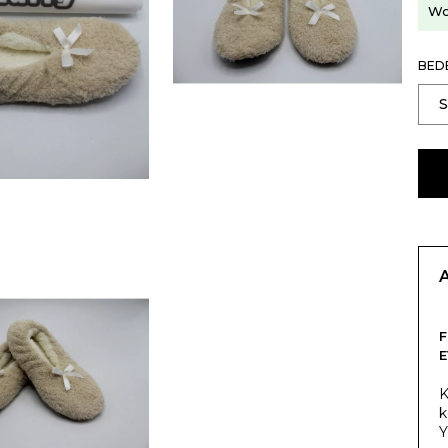
Wo
BED
F
E
K
k
Y