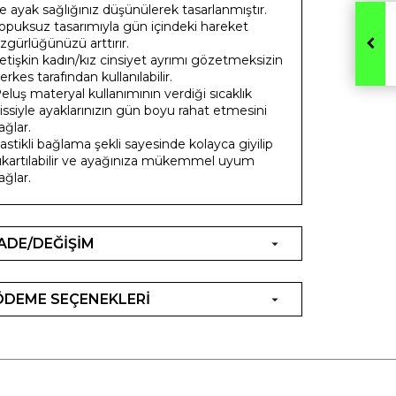
e ayak sağlığınız düşünülerek tasarlanmıştır.
opuksuz tasarımıyla gün içindeki hareket
zgürlüğünüzü arttırır.
etişkin kadın/kız cinsiyet ayrımı gözetmeksizin
erkes tarafından kullanılabilir.
eluş materyal kullanımının verdiği sıcaklık
issiyle ayaklarınızın gün boyu rahat etmesini
ağlar.
astikli bağlama şekli sayesinde kolayca giyilip
ıkartılabilir ve ayağınıza mükemmel uyum
ağlar.
İADE/DEĞİŞİM
ÖDEME SEÇENEKLERİ