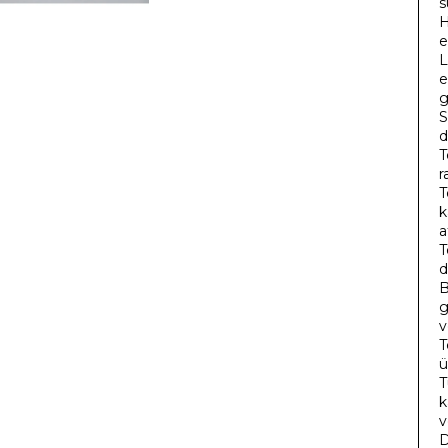
s
H
e
L
e
g
S
d
T
r
T
k
a
T
d
B
g
v
T
ü
T
k
v
D