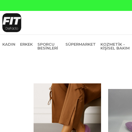
anti Bankasına Peşin Fiyatına 6 Taksit
KADIN
ERKEK
SPORCU
SÜPERMARKET
KOZMETIK -
BESINLERI
KIŞISEL BAKIM