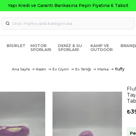
BISIKLET
MOTOR
DENIZ & SU
KAMP VE
BRANŞ
SPORLARI
SPORLARI
OUTDOOR
Ana Sayfa
Kadın
Ev Giyim
Ev Terliği
Marka
fluffy
Flu
Taş
Tab
₺3
Pe