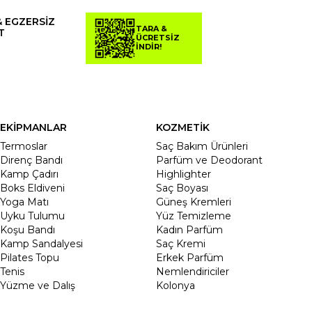
& EGZERSİZ
TARA &
T
ÜCRETSİZ
İNDİR!
EKİPMANLAR
KOZMETİK
Termoslar
Saç Bakım Ürünleri
Direnç Bandı
Parfüm ve Deodorant
Kamp Çadırı
Highlighter
Boks Eldiveni
Saç Boyası
Yoga Matı
Güneş Kremleri
Uyku Tulumu
Yüz Temizleme
Koşu Bandı
Kadın Parfüm
Kamp Sandalyesi
Saç Kremi
Pilates Topu
Erkek Parfüm
Tenis
Nemlendiriciler
Yüzme ve Dalış
Kolonya