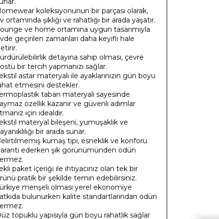
unar.
omewear koleksiyonunun bir parçası olarak,
v ortamında şıklığı ve rahatlığı bir arada yaşatır.
ounge ve home ortamına uygun tasarımıyla
vde geçirilen zamanları daha keyifli hale
etirir.
ürdürülebilirlik detayına sahip olması, çevre
ostu bir tercih yapmanızı sağlar.
ekstil astar materyali ile ayaklarınızın gün boyu
ahat etmesini destekler.
ermoplastik taban materyali sayesinde
aymaz özellik kazanır ve güvenli adımlar
tmanız için idealdir.
ekstil materyal bileşeni, yumuşaklık ve
ayanıklılığı bir arada sunar.
elirtilmemiş kumaş tipi, esneklik ve konforu
aranti ederken şık görünümünden ödün
ermez.
ekli paket içeriği ile ihtiyacınız olan tek bir
rünü pratik bir şekilde temin edebilirsiniz.
ürkiye menşeli olması yerel ekonomiye
atkıda bulunurken kalite standartlarından ödün
ermez.
üz topuklu yapısıyla gün boyu rahatlık sağlar