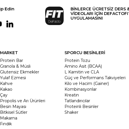
ip Edin
BİNLERCE ÜCRETSİZ DERS 
VİDEOLARI İÇİN DEFACTOFI
UYGULAMASINI
MARKET
SPORCU BESİNLERİ
Protein Bar
Protein Tozu
Granola & Müsli
Amino Asit (BCAA)
Glutensiz Ekmekler
L Karnitin ve CLA
Yulaf Ezmesi
Güç ve Performans Takviyeleri
Kahve
Kilo ve Hacim (Gainer)
Kakao
Kombinasyonlar
Çay
Kreatin
Propolis ve Arı Ürünleri
Tatlandırıcılar
Besin Mayası
Proteinli Besinler
Bitkisel Sütler
Shaker
Makarna
Fındık