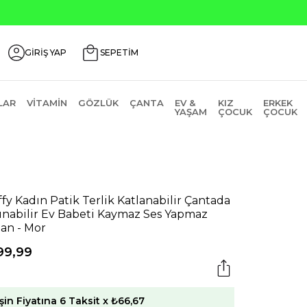
Seçili Ürünlerde ₺2
GİRİŞ YAP
SEPETİM
LAR
VITAMIN
GÖZLÜK
ÇANTA
EV &
KIZ
ERKEK
YAŞAM
ÇOCUK
ÇOCUK
ffy Kadın Patik Terlik Katlanabilir Çantada
ınabilir Ev Babeti Kaymaz Ses Yapmaz
an - Mor
99,99
şin Fiyatına 6 Taksit x ₺66,67