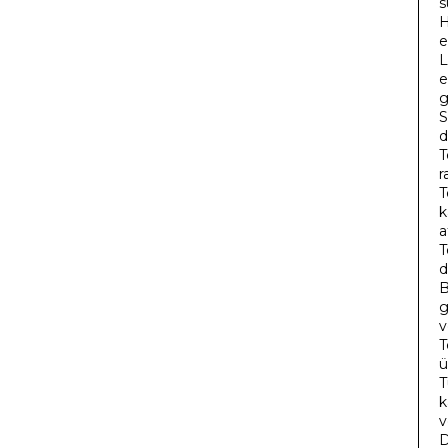
s
H
e
L
e
g
S
d
T
r
T
k
a
T
d
B
g
v
T
ü
T
k
v
D