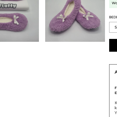
Wo
BED
F
E
K
k
Y