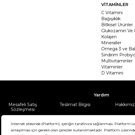
VİTAMİNLER
C Vitamini
Bağışıklık
Bitkisel Ürünler
Glukozamin Ve 
Kolajen
Mineraller
Omega 3 ve Balı
Sindirim Probiyo
Multivitaminler
Vitaminler
D Vitamini
Yardım
Mesafeli Satış
Teslimat Bilgisi
Hakkımız
Sözleşmesi
Şartlar & Koşullar
Ürünüm