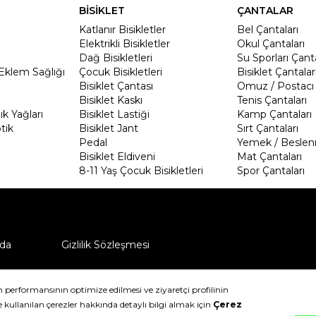
BİSİKLET
ÇANTALAR
Katlanır Bisikletler
Bel Çantaları
Elektrikli Bisikletler
Okul Çantaları
Dağ Bisikletleri
Su Sporları Çanta
Eklem Sağlığı
Çocuk Bisikletleri
Bisiklet Çantalar
Bisiklet Çantası
Omuz / Postacı 
Bisiklet Kaskı
Tenis Çantaları
k Yağları
Bisiklet Lastiği
Kamp Çantaları
tik
Bisiklet Jant
Sırt Çantaları
Pedal
Yemek / Beslen
Bisiklet Eldiveni
Mat Çantaları
8-11 Yaş Çocuk Bisikletleri
Spor Çantaları
da
Gizlilik Sözleşmesi
ü nasıl iade edebilirim?