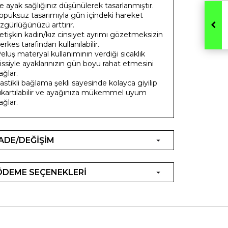
e ayak sağlığınız düşünülerek tasarlanmıştır.
opuksuz tasarımıyla gün içindeki hareket
zgürlüğünüzü arttırır.
etişkin kadın/kız cinsiyet ayrımı gözetmeksizin
erkes tarafından kullanılabilir.
eluş materyal kullanımının verdiği sıcaklık
issiyle ayaklarınızın gün boyu rahat etmesini
ağlar.
astikli bağlama şekli sayesinde kolayca giyilip
ıkartılabilir ve ayağınıza mükemmel uyum
ağlar.
İADE/DEĞİŞİM
ÖDEME SEÇENEKLERİ