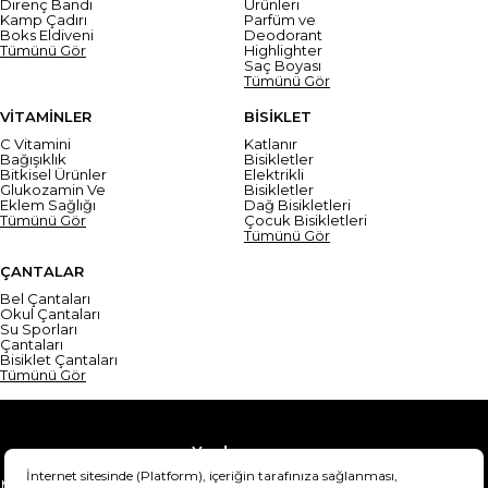
Direnç Bandı
Ürünleri
Kamp Çadırı
Parfüm ve
Boks Eldiveni
Deodorant
Tümünü Gör
Highlighter
Saç Boyası
Tümünü Gör
VİTAMİNLER
BİSİKLET
C Vitamini
Katlanır
Bağışıklık
Bisikletler
Bitkisel Ürünler
Elektrikli
Glukozamin Ve
Bisikletler
Eklem Sağlığı
Dağ Bisikletleri
Tümünü Gör
Çocuk Bisikletleri
Tümünü Gör
ÇANTALAR
Bel Çantaları
Okul Çantaları
Su Sporları
Çantaları
Bisiklet Çantaları
Tümünü Gör
Yardım
Mesafeli Satış Sözleşmesi
Teslimat Bilgisi