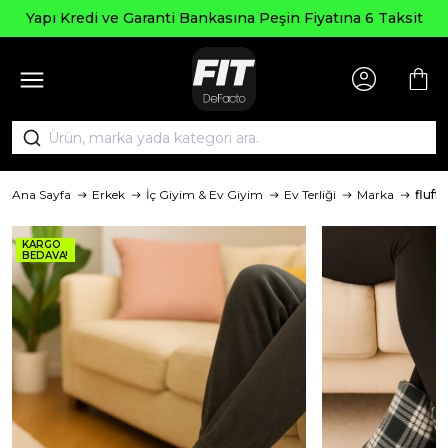
Yapı Kredi ve Garanti Bankasına Peşin Fiyatına 6 Taksit
Ana Sayfa
Erkek
İç Giyim & Ev Giyim
Ev Terliği
Marka
fluffy
KARGO
BEDAVA!