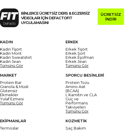
BİNLERCE ÜCRETSİZ DERS & EGZERSİZ
ÜCRETSİZ
VİDEOLARI İÇİN DEFACTOFIT
İNDİR
UYGULAMASINI
KADIN
ERKEK
Kadın Tişört
Erkek Tişört
Kadın Mont
Erkek Şort
Kadın Sweatshirt
Erkek Eşofman
Kadın Jean
Erkek Jean
Tümünü Gör
Tümünü Gör
MARKET
SPORCU BESİNLERİ
Protein Bar
Protein Tozu
Granola & Müsli
Amino Asit
Glutensiz
(BCAA)
Ekmekler
L Karnitin ve CLA
Yulaf Ezmesi
Güç ve
Tümünü Gör
Performans
Takviyeleri
Tümünü Gör
EKİPMANLAR
KOZMETİK
Termoslar
Saç Bakım