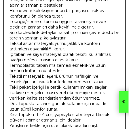
adımlar atmanızı destekler.
Homewear koleksiyonunun bir parçası olarak ev
konforunu ön planda tutar.
Lounge/home ortamına uygun tasarımıyla evde
geçirilen zamanları daha keyifli hale getirir.
Sürdürülebilirlik detaylarına sahip olması çevre dostu bir
tercih yapmanızı kolaylaştırır.
Tekstil astar materyali, yumuşaklık ve konforu
arttırırken dayanıklılığı korur.
İç taban ve saya materyali olarak tekstil kullanılması
ayağın nefes almasına olanak tanır.
Termoplastik taban malzemesi esneklik ve uzun
ömürlü kullanım vaat eder.
Tekstil materyal bileşeni, ürünün hafifliğini ve
esnekliğini arttırarak konforlu bir deneyim sunar.
Tekli paket içeriği ile pratik kullanım imkanı sağlar.
Türkiye menşeli olması yerel ekonomiye destek
verirken kalite standartlarından ödün vermez.
Düz topuklu tasarım günlük kullanım için idealdir
uzun süreli konfor sunar.
Kısa topuklu (1 - 4 cm) yapısıyla stabiliteyi arttırarak
güvenli adımlar atmanız için idealdir.
Yetişkin erkekler için özel olarak tasarlanmıştır