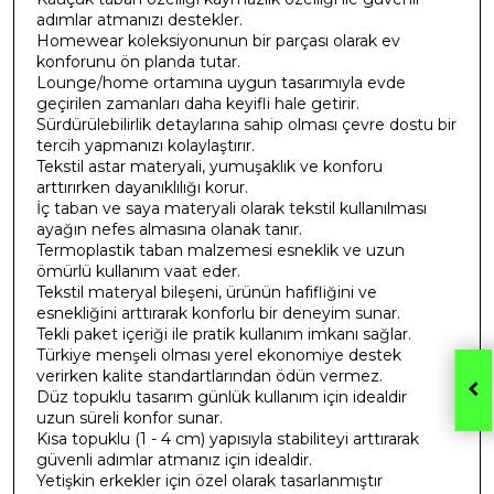
adımlar atmanızı destekler.
Homewear koleksiyonunun bir parçası olarak ev
konforunu ön planda tutar.
Lounge/home ortamına uygun tasarımıyla evde
geçirilen zamanları daha keyifli hale getirir.
Sürdürülebilirlik detaylarına sahip olması çevre dostu bir
tercih yapmanızı kolaylaştırır.
Tekstil astar materyali, yumuşaklık ve konforu
arttırırken dayanıklılığı korur.
İç taban ve saya materyali olarak tekstil kullanılması
ayağın nefes almasına olanak tanır.
Termoplastik taban malzemesi esneklik ve uzun
ömürlü kullanım vaat eder.
Tekstil materyal bileşeni, ürünün hafifliğini ve
esnekliğini arttırarak konforlu bir deneyim sunar.
Tekli paket içeriği ile pratik kullanım imkanı sağlar.
Türkiye menşeli olması yerel ekonomiye destek
verirken kalite standartlarından ödün vermez.
Düz topuklu tasarım günlük kullanım için idealdir
uzun süreli konfor sunar.
Kısa topuklu (1 - 4 cm) yapısıyla stabiliteyi arttırarak
güvenli adımlar atmanız için idealdir.
Yetişkin erkekler için özel olarak tasarlanmıştır