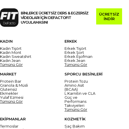
BİNLERCE ÜCRETSİZ DERS & EGZERSİZ
ÜCRETSİZ
VİDEOLARI İÇİN DEFACTOFIT
İNDİR
UYGULAMASINI
KADIN
ERKEK
Kadın Tişört
Erkek Tişört
Kadın Mont
Erkek Şort
Kadın Sweatshirt
Erkek Eşofman
Kadın Jean
Erkek Jean
Tümünü Gör
Tümünü Gör
MARKET
SPORCU BESİNLERİ
Protein Bar
Protein Tozu
Granola & Müsli
Amino Asit
Glutensiz
(BCAA)
Ekmekler
L Karnitin ve CLA
Yulaf Ezmesi
Güç ve
Tümünü Gör
Performans
Takviyeleri
Tümünü Gör
EKİPMANLAR
KOZMETİK
Termoslar
Saç Bakım