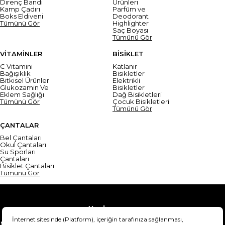
Direnç Bandı
Ürünleri
Kamp Çadırı
Parfüm ve
Boks Eldiveni
Deodorant
Tümünü Gör
Highlighter
Saç Boyası
Tümünü Gör
VİTAMİNLER
BİSİKLET
C Vitamini
Katlanır
Bağışıklık
Bisikletler
Bitkisel Ürünler
Elektrikli
Glukozamin Ve
Bisikletler
Eklem Sağlığı
Dağ Bisikletleri
Tümünü Gör
Çocuk Bisikletleri
Tümünü Gör
ÇANTALAR
Bel Çantaları
Okul Çantaları
Su Sporları
Çantaları
Bisiklet Çantaları
Tümünü Gör
Yardım
Mesafeli Satış Sözleşmesi
Teslimat Bilgisi