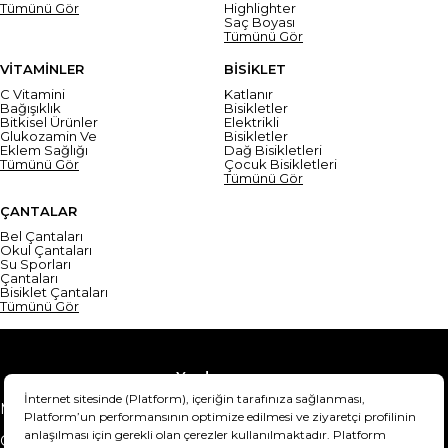
Tümünü Gör
Highlighter
Saç Boyası
Tümünü Gör
VİTAMİNLER
BİSİKLET
C Vitamini
Katlanır
Bağışıklık
Bisikletler
Bitkisel Ürünler
Elektrikli
Glukozamin Ve
Bisikletler
Eklem Sağlığı
Dağ Bisikletleri
Tümünü Gör
Çocuk Bisikletleri
Tümünü Gör
ÇANTALAR
Bel Çantaları
Okul Çantaları
Su Sporları
Çantaları
Bisiklet Çantaları
Tümünü Gör
Yardım
Mesafeli Satış Sözleşmesi
Teslimat Bilgisi
Gizlilik Sözleşmesi
Şartlar & Koşullar