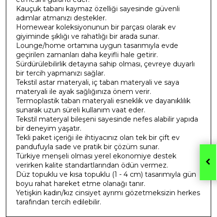
Kauçuk tabanı kaymaz özelliği sayesinde güvenli
adımlar atmanızı destekler.
Homewear koleksiyonunun bir parçası olarak ev
giyiminde şıklığı ve rahatlığı bir arada sunar.
Lounge/home ortamına uygun tasarımıyla evde
geçirilen zamanları daha keyifli hale getirir.
Sürdürülebilirlik detayına sahip olması, çevreye duyarlı
bir tercih yapmanızı sağlar.
Tekstil astar materyali, iç taban materyali ve saya
materyali ile ayak sağlığınıza önem verir.
Termoplastik taban materyali esneklik ve dayanıklılık
sunarak uzun süreli kullanım vaat eder.
Tekstil materyal bileşeni sayesinde nefes alabilir yapıda
bir deneyim yaşatır.
Tekli paket içeriği ile ihtiyacınız olan tek bir çift ev
pandufuyla sade ve pratik bir çözüm sunar.
Türkiye menşeli olması yerel ekonomiye destek
verirken kalite standartlarından ödün vermez.
Düz topuklu ve kısa topuklu (1 - 4 cm) tasarımıyla gün
boyu rahat hareket etme olanağı tanır.
Yetişkin kadın/kız cinsiyet ayrımı gözetmeksizin herkes
tarafından tercih edilebilir.