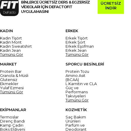
BİNLERCE ÜCRETSİZ DERS & EGZERSİZ
ÜCRETSİZ
VİDEOLARI İÇİN DEFACTOFIT
İNDİR
UYGULAMASINI
KADIN
ERKEK
Kadın Tişört
Erkek Tişört
Kadın Mont
Erkek Şort
Kadın Sweatshirt
Erkek Eşofman
Kadın Jean
Erkek Jean
Tümünü Gör
Tümünü Gör
MARKET
SPORCU BESİNLERİ
Protein Bar
Protein Tozu
Granola & Müsli
Amino Asit
Glutensiz
(BCAA)
Ekmekler
L Karnitin ve CLA
Yulaf Ezmesi
Güç ve
Tümünü Gör
Performans
Takviyeleri
Tümünü Gör
EKİPMANLAR
KOZMETİK
Termoslar
Saç Bakım
Direnç Bandı
Ürünleri
Kamp Çadırı
Parfüm ve
Boks Eldiveni
Deodorant