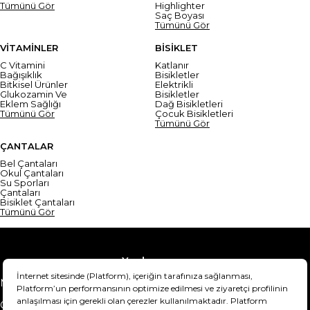
Tümünü Gör
Highlighter
Saç Boyası
Tümünü Gör
VİTAMİNLER
BİSİKLET
C Vitamini
Katlanır
Bağışıklık
Bisikletler
Bitkisel Ürünler
Elektrikli
Glukozamin Ve
Bisikletler
Eklem Sağlığı
Dağ Bisikletleri
Tümünü Gör
Çocuk Bisikletleri
Tümünü Gör
ÇANTALAR
Bel Çantaları
Okul Çantaları
Su Sporları
Çantaları
Bisiklet Çantaları
Tümünü Gör
Yardım
Mesafeli Satış Sözleşmesi
Teslimat Bilgisi
Gizlilik Sözleşmesi
Şartlar & Koşullar