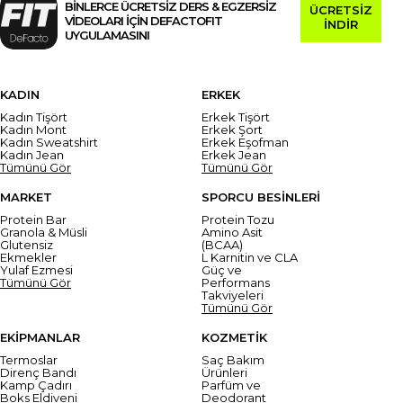
BİNLERCE ÜCRETSİZ DERS & EGZERSİZ
ÜCRETSİZ
VİDEOLARI İÇİN DEFACTOFIT
İNDİR
UYGULAMASINI
KADIN
ERKEK
Kadın Tişört
Erkek Tişört
Kadın Mont
Erkek Şort
Kadın Sweatshirt
Erkek Eşofman
Kadın Jean
Erkek Jean
Tümünü Gör
Tümünü Gör
MARKET
SPORCU BESİNLERİ
Protein Bar
Protein Tozu
Granola & Müsli
Amino Asit
Glutensiz
(BCAA)
Ekmekler
L Karnitin ve CLA
Yulaf Ezmesi
Güç ve
Tümünü Gör
Performans
Takviyeleri
Tümünü Gör
EKİPMANLAR
KOZMETİK
Termoslar
Saç Bakım
Direnç Bandı
Ürünleri
Kamp Çadırı
Parfüm ve
Boks Eldiveni
Deodorant