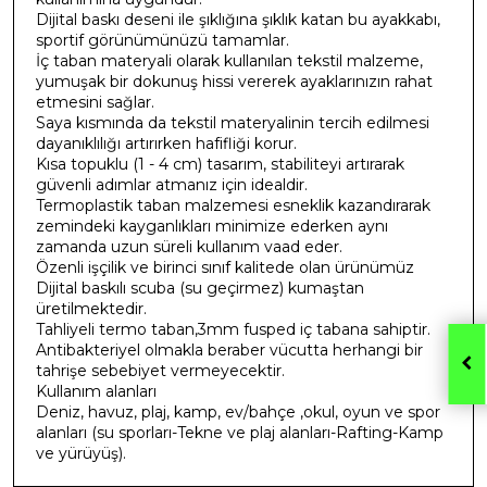
Dijital baskı deseni ile şıklığına şıklık katan bu ayakkabı,
sportif görünümünüzü tamamlar.
İç taban materyali olarak kullanılan tekstil malzeme,
yumuşak bir dokunuş hissi vererek ayaklarınızın rahat
etmesini sağlar.
Saya kısmında da tekstil materyalinin tercih edilmesi
dayanıklılığı artırırken hafifliği korur.
Kısa topuklu (1 - 4 cm) tasarım, stabiliteyi artırarak
güvenli adımlar atmanız için idealdir.
Termoplastik taban malzemesi esneklik kazandırarak
zemindeki kayganlıkları minimize ederken aynı
zamanda uzun süreli kullanım vaad eder.
Özenli işçilik ve birinci sınıf kalitede olan ürünümüz
Dijital baskılı scuba (su geçirmez) kumaştan
üretilmektedir.
Tahliyeli termo taban,3mm fusped iç tabana sahiptir.
Antibakteriyel olmakla beraber vücutta herhangi bir
tahrişe sebebiyet vermeyecektir.
Kullanım alanları
Deniz, havuz, plaj, kamp, ev/bahçe ,okul, oyun ve spor
alanları (su sporları-Tekne ve plaj alanları-Rafting-Kamp
ve yürüyüş).