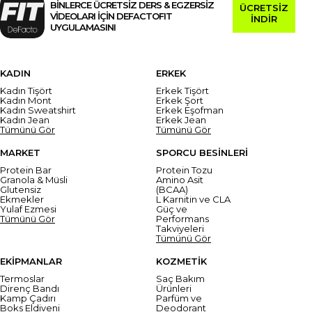
BİNLERCE ÜCRETSİZ DERS & EGZERSİZ
ÜCRETSİZ
VİDEOLARI İÇİN DEFACTOFIT
İNDİR
UYGULAMASINI
KADIN
ERKEK
Kadın Tişört
Erkek Tişört
Kadın Mont
Erkek Şort
Kadın Sweatshirt
Erkek Eşofman
Kadın Jean
Erkek Jean
Tümünü Gör
Tümünü Gör
MARKET
SPORCU BESİNLERİ
Protein Bar
Protein Tozu
Granola & Müsli
Amino Asit
Glutensiz
(BCAA)
Ekmekler
L Karnitin ve CLA
Yulaf Ezmesi
Güç ve
Tümünü Gör
Performans
Takviyeleri
Tümünü Gör
EKİPMANLAR
KOZMETİK
Termoslar
Saç Bakım
Direnç Bandı
Ürünleri
Kamp Çadırı
Parfüm ve
Boks Eldiveni
Deodorant