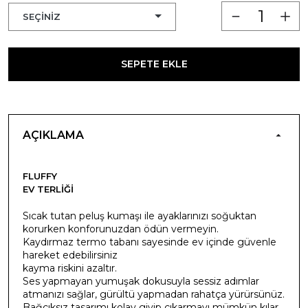
SEPETE EKLE
AÇIKLAMA
FLUFFY
EV TERLIĞI
Sıcak tutan peluş kumaşı ile ayaklarınızı soğuktan
korurken konforunuzdan ödün vermeyin.
Kaydırmaz termo tabanı sayesinde ev içinde güvenle
hareket edebilirsiniz
kayma riskini azaltır.
Ses yapmayan yumuşak dokusuyla sessiz adımlar
atmanızı sağlar, gürültü yapmadan rahatça yürürsünüz.
Bağcıksız tasarımı kolay giyip çıkarmayı mümkün kılar