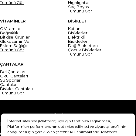
Tümünü Gör
Highlighter
Saç Boyası
Tümünü Gör
VİTAMİNLER
BİSİKLET
C Vitamini
Katlanır
Bağışıklık
Bisikletler
Bitkisel Ürünler
Elektrikli
Glukozamin Ve
Bisikletler
Eklem Sağlığı
Dağ Bisikletleri
Tümünü Gör
Çocuk Bisikletleri
Tümünü Gör
ÇANTALAR
Bel Çantaları
Okul Çantaları
Su Sporları
Çantaları
Bisiklet Çantaları
Tümünü Gör
Yardım
Mesafeli Satış Sözleşmesi
Teslimat Bilgisi
Gizlilik Sözleşmesi
Şartlar & Koşullar