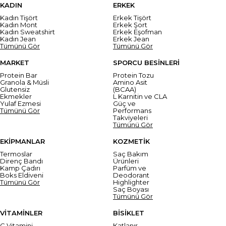
KADIN
ERKEK
Kadın Tişört
Erkek Tişört
Kadın Mont
Erkek Şort
Kadın Sweatshirt
Erkek Eşofman
Kadın Jean
Erkek Jean
Tümünü Gör
Tümünü Gör
MARKET
SPORCU BESİNLERİ
Protein Bar
Protein Tozu
Granola & Müsli
Amino Asit
Glutensiz
(BCAA)
Ekmekler
L Karnitin ve CLA
Yulaf Ezmesi
Güç ve
Tümünü Gör
Performans
Takviyeleri
Tümünü Gör
EKİPMANLAR
KOZMETİK
Termoslar
Saç Bakım
Direnç Bandı
Ürünleri
Kamp Çadırı
Parfüm ve
Boks Eldiveni
Deodorant
Tümünü Gör
Highlighter
Saç Boyası
Tümünü Gör
VİTAMİNLER
BİSİKLET
C Vitamini
Katlanır