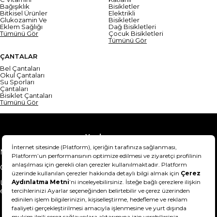
Bağışıklık
Bisikletler
Bitkisel Ürünler
Elektrikli
Glukozamin Ve
Bisikletler
Eklem Sağlığı
Dağ Bisikletleri
Tümünü Gör
Çocuk Bisikletleri
Tümünü Gör
ÇANTALAR
Bel Çantaları
Okul Çantaları
Su Sporları
Çantaları
Bisiklet Çantaları
Tümünü Gör
Yardım
Mesafeli Satış Sözleşmesi
Teslimat Bilgisi
Gizlilik Sözleşmesi
Şartlar & Koşullar
Ürünümü nasıl iade
Hakkımızda
edebilirim?