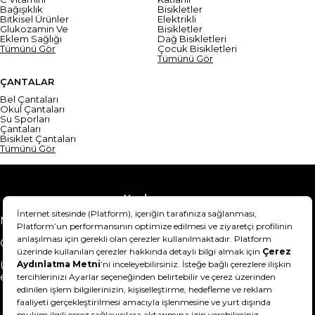
Bağışıklık
Bisikletler
Bitkisel Ürünler
Elektrikli
Glukozamin Ve
Bisikletler
Eklem Sağlığı
Dağ Bisikletleri
Tümünü Gör
Çocuk Bisikletleri
Tümünü Gör
ÇANTALAR
Bel Çantaları
Okul Çantaları
Su Sporları
Çantaları
Bisiklet Çantaları
Tümünü Gör
Yardım
Mesafeli Satış Sözleşmesi
Teslimat Bilgisi
Gizlilik Sözleşmesi
Şartlar & Koşullar
Ürünümü nasıl iade
Hakkımızda
edebilirim?