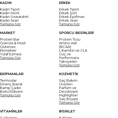
KADIN
ERKEK
Kadın Tişört
Erkek Tişört
Kadın Mont
Erkek Şort
Kadın Sweatshirt
Erkek Eşofman
Kadın Jean
Erkek Jean
Tümünü Gör
Tümünü Gör
MARKET
SPORCU BESİNLERİ
Protein Bar
Protein Tozu
Granola & Müsli
Amino Asit
Glutensiz
(BCAA)
Ekmekler
L Karnitin ve CLA
Yulaf Ezmesi
Güç ve
Tümünü Gör
Performans
Takviyeleri
Tümünü Gör
EKİPMANLAR
KOZMETİK
Termoslar
Saç Bakım
Direnç Bandı
Ürünleri
Kamp Çadırı
Parfüm ve
Boks Eldiveni
Deodorant
Tümünü Gör
Highlighter
Saç Boyası
Tümünü Gör
VİTAMİNLER
BİSİKLET
C Vitamini
Katlanır