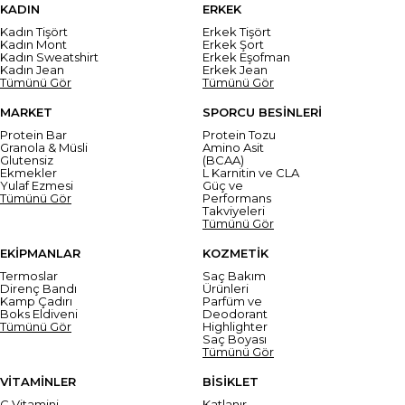
KADIN
ERKEK
Kadın Tişört
Erkek Tişört
Kadın Mont
Erkek Şort
Kadın Sweatshirt
Erkek Eşofman
Kadın Jean
Erkek Jean
Tümünü Gör
Tümünü Gör
MARKET
SPORCU BESİNLERİ
Protein Bar
Protein Tozu
Granola & Müsli
Amino Asit
Glutensiz
(BCAA)
Ekmekler
L Karnitin ve CLA
Yulaf Ezmesi
Güç ve
Tümünü Gör
Performans
Takviyeleri
Tümünü Gör
EKİPMANLAR
KOZMETİK
Termoslar
Saç Bakım
Direnç Bandı
Ürünleri
Kamp Çadırı
Parfüm ve
Boks Eldiveni
Deodorant
Tümünü Gör
Highlighter
Saç Boyası
Tümünü Gör
VİTAMİNLER
BİSİKLET
C Vitamini
Katlanır