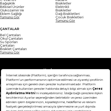
Bağışıklık
Bisikletler
Bitkisel Ürünler
Elektrikli
Glukozamin Ve
Bisikletler
Eklem Sağlığı
Dağ Bisikletleri
Tümünü Gör
Çocuk Bisikletleri
Tümünü Gör
ÇANTALAR
Bel Çantaları
Okul Çantaları
Su Sporları
Çantaları
Bisiklet Çantaları
Tümünü Gör
Yardım
Mesafeli Satış Sözleşmesi
Teslimat Bilgisi
Gizlilik Sözleşmesi
Şartlar & Koşullar
Ürünümü nasıl iade
Hakkımızda
edebilirim?