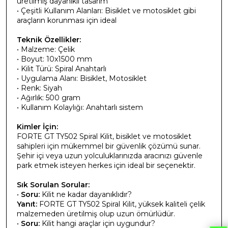
üretilmiş dayanıklı tasarım
• Çeşitli Kullanım Alanları: Bisiklet ve motosiklet gibi
araçların korunması için ideal
Teknik Özellikler:
• Malzeme: Çelik
• Boyut: 10x1500 mm
• Kilit Türü: Spiral Anahtarlı
• Uygulama Alanı: Bisiklet, Motosiklet
• Renk: Siyah
• Ağırlık: 500 gram
• Kullanım Kolaylığı: Anahtarlı sistem
Kimler İçin:
FORTE GT TY502 Spiral Kilit, bisiklet ve motosiklet
sahipleri için mükemmel bir güvenlik çözümü sunar.
Şehir içi veya uzun yolculuklarınızda aracınızı güvenle
park etmek isteyen herkes için ideal bir seçenektir.
Sık Sorulan Sorular:
•
Soru:
Kilit ne kadar dayanıklıdır?
Yanıt:
FORTE GT TY502 Spiral Kilit, yüksek kaliteli çelik
malzemeden üretilmiş olup uzun ömürlüdür.
•
Soru:
Kilit hangi araçlar için uygundur?