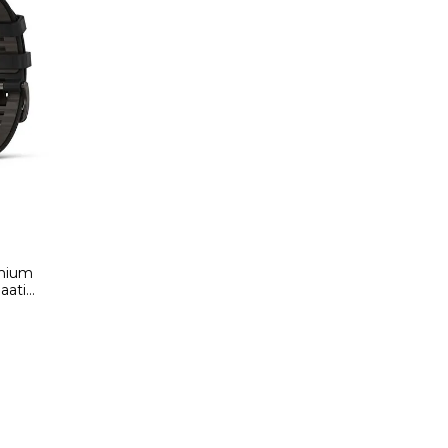
emium
aati
02904-00