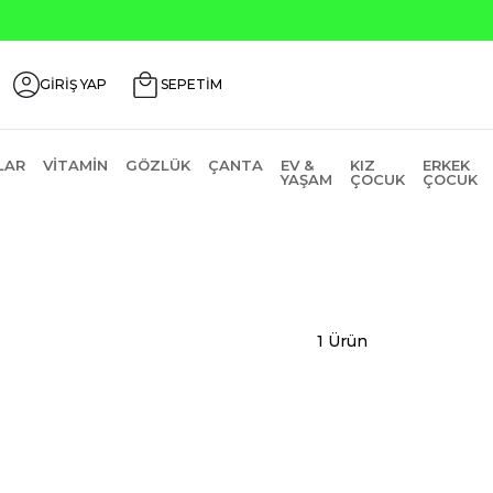
OS200
GİRİŞ YAP
SEPETİM
LAR
VITAMIN
GÖZLÜK
ÇANTA
EV &
KIZ
ERKEK
YAŞAM
ÇOCUK
ÇOCUK
1 Ürün