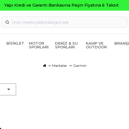
Seçili Ürünlerde ₺2000 Üzeri ₺200 İndirim Kodu: AGUST
BISIKLET
MOTOR
DENIZ & SU
KAMP VE
BRANŞ
SPORLARI
SPORLARI
OUTDOOR
Markalar
Garmin