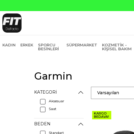
KADIN
ERKEK
SPORCU
SÜPERMARKET
KOZMETIK -
BESINLERI
KIŞISEL BAKIM
Garmin
KATEGORI
Varsayılan
Aksesuar
Saat
KARGO
BEDAVA!
BEDEN
Standart