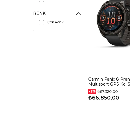
RENK
Çok Renkli
Garmin Fenix 8 Pr
Multisport GPS Kol S
Amoled 47mm 010-
-1%
₺67.320,00
₺66.850,00