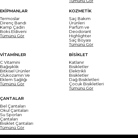
Tümünü Gör
EKİPMANLAR
KOZMETİK
Termoslar
Saç Bakım
Direnç Bandı
Ürünleri
Kamp Çadırı
Parfüm ve
Boks Eldiveni
Deodorant
Tümünü Gör
Highlighter
Saç Boyası
Tümünü Gör
VİTAMİNLER
BİSİKLET
C Vitamini
Katlanır
Bağışıklık
Bisikletler
Bitkisel Ürünler
Elektrikli
Glukozamin Ve
Bisikletler
Eklem Sağlığı
Dağ Bisikletleri
Tümünü Gör
Çocuk Bisikletleri
Tümünü Gör
ÇANTALAR
Bel Çantaları
Okul Çantaları
Su Sporları
Çantaları
Bisiklet Çantaları
Tümünü Gör