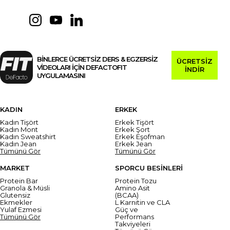
BİNLERCE ÜCRETSİZ DERS & EGZERSİZ
ÜCRETSİZ
VİDEOLARI İÇİN DEFACTOFIT
İNDİR
UYGULAMASINI
KADIN
ERKEK
Kadın Tişört
Erkek Tişört
Kadın Mont
Erkek Şort
Kadın Sweatshirt
Erkek Eşofman
Kadın Jean
Erkek Jean
Tümünü Gör
Tümünü Gör
MARKET
SPORCU BESİNLERİ
Protein Bar
Protein Tozu
Granola & Müsli
Amino Asit
Glutensiz
(BCAA)
Ekmekler
L Karnitin ve CLA
Yulaf Ezmesi
Güç ve
Tümünü Gör
Performans
Takviyeleri