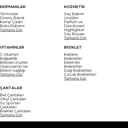
EKİPMANLAR
KOZMETİK
Termoslar
Saç Bakım
Direnç Bandı
Ürünleri
Kamp Çadırı
Parfüm ve
Boks Eldiveni
Deodorant
Tümünü Gör
Highlighter
Saç Boyası
Tümünü Gör
VİTAMİNLER
BİSİKLET
C Vitamini
Katlanır
Bağışıklık
Bisikletler
Bitkisel Ürünler
Elektrikli
Glukozamin Ve
Bisikletler
Eklem Sağlığı
Dağ Bisikletleri
Tümünü Gör
Çocuk Bisikletleri
Tümünü Gör
ÇANTALAR
Bel Çantaları
Okul Çantaları
Su Sporları
Çantaları
Bisiklet Çantaları
Tümünü Gör