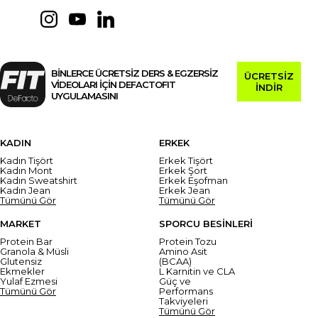
BİNLERCE ÜCRETSİZ DERS & EGZERSİZ
ÜCRETSİZ
VİDEOLARI İÇİN DEFACTOFIT
İNDİR
UYGULAMASINI
KADIN
ERKEK
Kadın Tişört
Erkek Tişört
Kadın Mont
Erkek Şort
Kadın Sweatshirt
Erkek Eşofman
Kadın Jean
Erkek Jean
Tümünü Gör
Tümünü Gör
MARKET
SPORCU BESİNLERİ
Protein Bar
Protein Tozu
Granola & Müsli
Amino Asit
Glutensiz
(BCAA)
Ekmekler
L Karnitin ve CLA
Yulaf Ezmesi
Güç ve
Tümünü Gör
Performans
Takviyeleri
Tümünü Gör