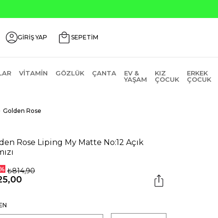
GİRİŞ YAP
SEPETİM
LAR
VITAMIN
GÖZLÜK
ÇANTA
EV &
KIZ
ERKEK
YAŞAM
ÇOCUK
ÇOCUK
Golden Rose
den Rose Liping My Matte No:12 Açık
mızı
%
₺814,90
25,00
EN