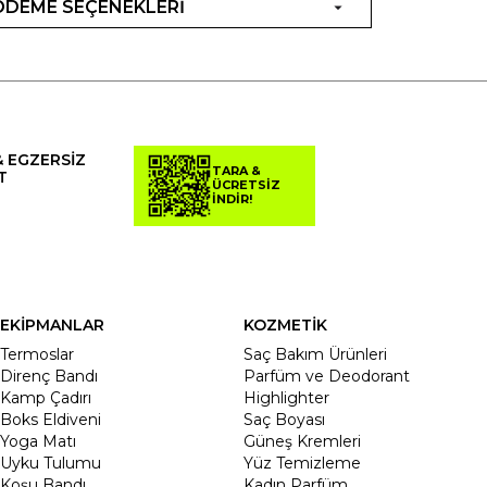
ÖDEME SEÇENEKLERİ
& EGZERSİZ
TARA &
T
ÜCRETSİZ
İNDİR!
EKİPMANLAR
KOZMETİK
Termoslar
Saç Bakım Ürünleri
Direnç Bandı
Parfüm ve Deodorant
Kamp Çadırı
Highlighter
Boks Eldiveni
Saç Boyası
Yoga Matı
Güneş Kremleri
Uyku Tulumu
Yüz Temizleme
Koşu Bandı
Kadın Parfüm