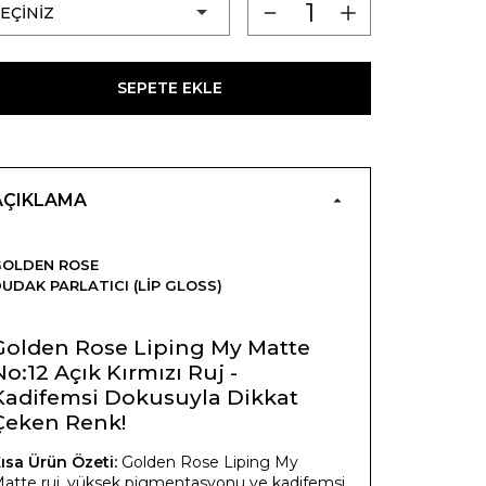
SEPETE EKLE
AÇIKLAMA
GOLDEN ROSE
UDAK PARLATICI (LIP GLOSS)
Golden Rose Liping My Matte
No:12 Açık Kırmızı Ruj -
Kadifemsi Dokusuyla Dikkat
Çeken Renk!
ısa Ürün Özeti:
Golden Rose Liping My
atte ruj, yüksek pigmentasyonu ve kadifemsi