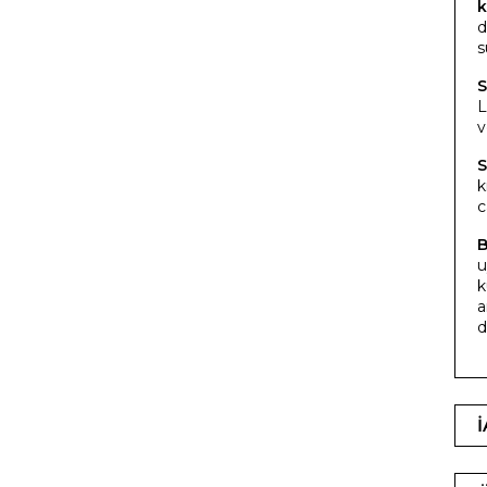
k
d
s
S
L
v
S
k
c
B
u
k
a
d