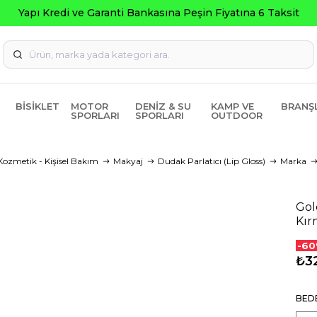
ti Bankasına Peşin Fiyatına 6 Taksit
BISIKLET
MOTOR
DENIZ & SU
KAMP VE
BRANŞ
SPORLARI
SPORLARI
OUTDOOR
Kozmetik - Kişisel Bakım
Makyaj
Dudak Parlatıcı (Lip Gloss)
Marka
Gol
Kır
-60
₺3
BED