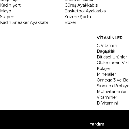
Kadin Şort
Güreş Ayakkabısı
Mayo
Basketbol Ayakkabısı
Sütyen
Yüzme Şortu
Kadın Sneaker Ayakkabı
Boxer
VİTAMİNLER
C Vitamini
Bağışıklık
Bitkisel Ürünler
Glukozamin Ve 
Kolajen
Mineraller
Omega 3 ve Balı
Sindirim Probiyo
Multivitaminler
Vitaminler
D Vitamini
Yardım