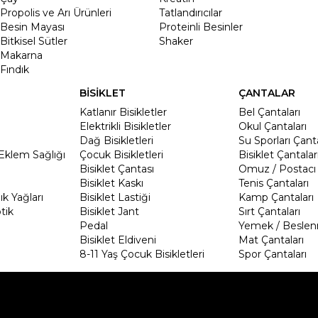
Propolis ve Arı Ürünleri
Tatlandırıcılar
Besin Mayası
Proteinli Besinler
Bitkisel Sütler
Shaker
Makarna
Fındık
BİSİKLET
ÇANTALAR
Katlanır Bisikletler
Bel Çantaları
Elektrikli Bisikletler
Okul Çantaları
Dağ Bisikletleri
Su Sporları Çanta
Eklem Sağlığı
Çocuk Bisikletleri
Bisiklet Çantalar
Bisiklet Çantası
Omuz / Postacı 
Bisiklet Kaskı
Tenis Çantaları
k Yağları
Bisiklet Lastiği
Kamp Çantaları
tik
Bisiklet Jant
Sırt Çantaları
Pedal
Yemek / Beslen
Bisiklet Eldiveni
Mat Çantaları
8-11 Yaş Çocuk Bisikletleri
Spor Çantaları