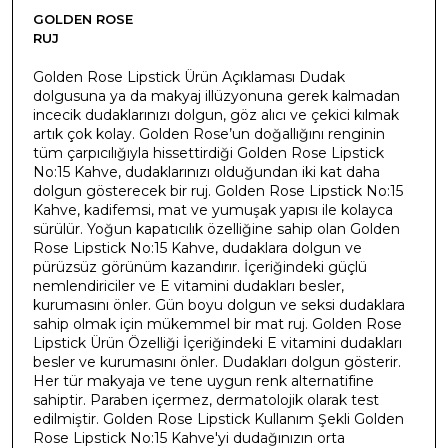
GOLDEN ROSE
RUJ
Golden Rose Lipstick Ürün Açıklaması Dudak
dolgusuna ya da makyaj illüzyonuna gerek kalmadan
incecik dudaklarınızı dolgun, göz alıcı ve çekici kılmak
artık çok kolay. Golden Rose’un doğallığını renginin
tüm çarpıcılığıyla hissettirdiği Golden Rose Lipstick
No:15 Kahve, dudaklarınızı olduğundan iki kat daha
dolgun gösterecek bir ruj. Golden Rose Lipstick No:15
Kahve, kadifemsi, mat ve yumuşak yapısı ile kolayca
sürülür. Yoğun kapatıcılık özelliğine sahip olan Golden
Rose Lipstick No:15 Kahve, dudaklara dolgun ve
pürüzsüz görünüm kazandırır. İçeriğindeki güçlü
nemlendiriciler ve E vitamini dudakları besler,
kurumasını önler. Gün boyu dolgun ve seksi dudaklara
sahip olmak için mükemmel bir mat ruj. Golden Rose
Lipstick Ürün Özelliği İçeriğindeki E vitamini dudakları
besler ve kurumasını önler. Dudakları dolgun gösterir.
Her tür makyaja ve tene uygun renk alternatifine
sahiptir. Paraben içermez, dermatolojik olarak test
edilmiştir. Golden Rose Lipstick Kullanım Şekli Golden
Rose Lipstick No:15 Kahve'yi dudağınızın orta