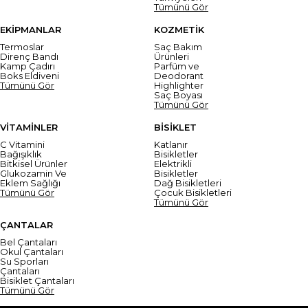
Tümünü Gör
EKİPMANLAR
KOZMETİK
Termoslar
Saç Bakım
Direnç Bandı
Ürünleri
Kamp Çadırı
Parfüm ve
Boks Eldiveni
Deodorant
Tümünü Gör
Highlighter
Saç Boyası
Tümünü Gör
VİTAMİNLER
BİSİKLET
C Vitamini
Katlanır
Bağışıklık
Bisikletler
Bitkisel Ürünler
Elektrikli
Glukozamin Ve
Bisikletler
Eklem Sağlığı
Dağ Bisikletleri
Tümünü Gör
Çocuk Bisikletleri
Tümünü Gör
ÇANTALAR
Bel Çantaları
Okul Çantaları
Su Sporları
Çantaları
Bisiklet Çantaları
Tümünü Gör