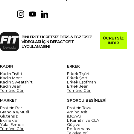
BİNLERCE ÜCRETSİZ DERS & EGZERSİZ
ÜCRETSİZ
VİDEOLARI İÇİN DEFACTOFIT
İNDİR
UYGULAMASINI
KADIN
ERKEK
Kadın Tişört
Erkek Tişört
Kadın Mont
Erkek Şort
Kadın Sweatshirt
Erkek Eşofman
Kadın Jean
Erkek Jean
Tümünü Gör
Tümünü Gör
MARKET
SPORCU BESİNLERİ
Protein Bar
Protein Tozu
Granola & Müsli
Amino Asit
Glutensiz
(BCAA)
Ekmekler
L Karnitin ve CLA
Yulaf Ezmesi
Güç ve
Tümünü Gör
Performans
Takviyeleri