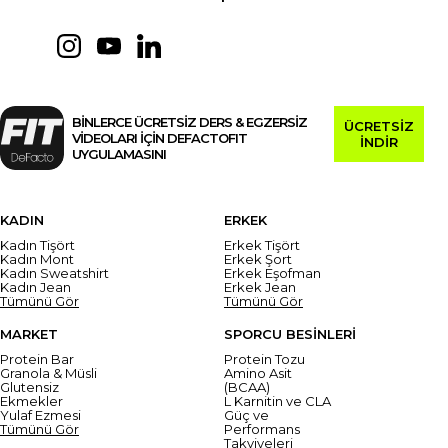
BİNLERCE ÜCRETSİZ DERS & EGZERSİZ
ÜCRETSİZ
VİDEOLARI İÇİN DEFACTOFIT
İNDİR
UYGULAMASINI
KADIN
ERKEK
Kadın Tişört
Erkek Tişört
Kadın Mont
Erkek Şort
Kadın Sweatshirt
Erkek Eşofman
Kadın Jean
Erkek Jean
Tümünü Gör
Tümünü Gör
MARKET
SPORCU BESİNLERİ
Protein Bar
Protein Tozu
Granola & Müsli
Amino Asit
Glutensiz
(BCAA)
Ekmekler
L Karnitin ve CLA
Yulaf Ezmesi
Güç ve
Tümünü Gör
Performans
Takviyeleri