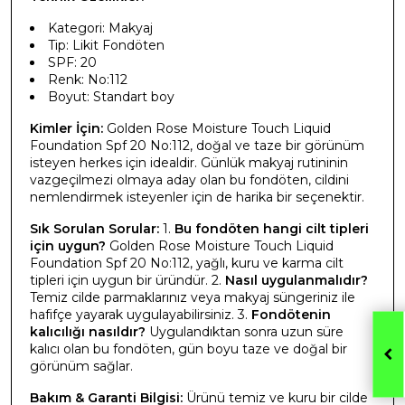
Kategori: Makyaj
Tip: Likit Fondöten
SPF: 20
Renk: No:112
Boyut: Standart boy
Kimler İçin:
Golden Rose Moisture Touch Liquid
Foundation Spf 20 No:112, doğal ve taze bir görünüm
isteyen herkes için idealdir. Günlük makyaj rutininin
vazgeçilmezi olmaya aday olan bu fondöten, cildini
nemlendirmek isteyenler için de harika bir seçenektir.
Sık Sorulan Sorular:
1.
Bu fondöten hangi cilt tipleri
için uygun?
Golden Rose Moisture Touch Liquid
Foundation Spf 20 No:112, yağlı, kuru ve karma cilt
tipleri için uygun bir üründür. 2.
Nasıl uygulanmalıdır?
Temiz cilde parmaklarınız veya makyaj süngeriniz ile
hafifçe yayarak uygulayabilirsiniz. 3.
Fondötenin
kalıcılığı nasıldır?
Uygulandıktan sonra uzun süre
kalıcı olan bu fondöten, gün boyu taze ve doğal bir
görünüm sağlar.
Bakım & Garanti Bilgisi:
Ürünü temiz ve kuru bir cilde