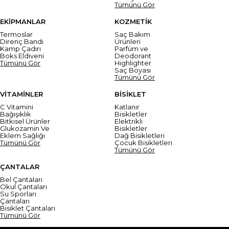
Tümünü Gör
EKİPMANLAR
KOZMETİK
Termoslar
Saç Bakım
Direnç Bandı
Ürünleri
Kamp Çadırı
Parfüm ve
Boks Eldiveni
Deodorant
Tümünü Gör
Highlighter
Saç Boyası
Tümünü Gör
VİTAMİNLER
BİSİKLET
C Vitamini
Katlanır
Bağışıklık
Bisikletler
Bitkisel Ürünler
Elektrikli
Glukozamin Ve
Bisikletler
Eklem Sağlığı
Dağ Bisikletleri
Tümünü Gör
Çocuk Bisikletleri
Tümünü Gör
ÇANTALAR
Bel Çantaları
Okul Çantaları
Su Sporları
Çantaları
Bisiklet Çantaları
Tümünü Gör