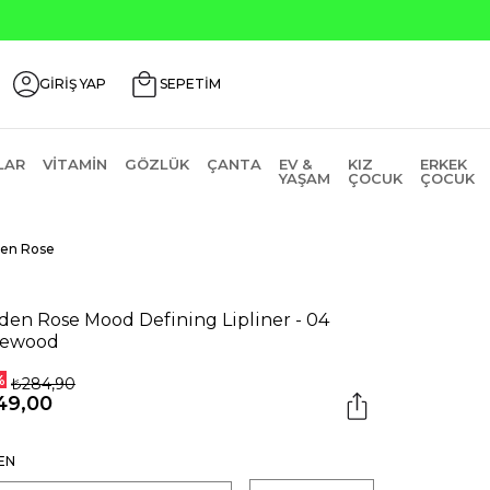
GİRİŞ YAP
SEPETİM
LAR
VITAMIN
GÖZLÜK
ÇANTA
EV &
KIZ
ERKEK
YAŞAM
ÇOCUK
ÇOCUK
en Rose
den Rose Mood Defining Lipliner - 04
sewood
%
₺284,90
49,00
EN