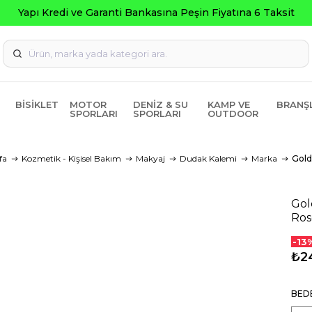
Yapı Kredi ve Garanti Bankasına Peşin Fiyatına 6 Taksit
BISIKLET
MOTOR
DENIZ & SU
KAMP VE
BRANŞ
SPORLARI
SPORLARI
OUTDOOR
fa
Kozmetik - Kişisel Bakım
Makyaj
Dudak Kalemi
Marka
Gold
Gol
Ro
-13
₺2
BED