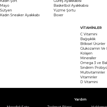
Kadin Şort
Güreş Ayakkabısı
Mayo
Basketbol Ayakkabısı
Sütyen
Yüzme Şortu
Kadın Sneaker Ayakkabı
Boxer
VİTAMİNLER
C Vitamini
Bağışıklık
Bitkisel Ürünler
Glukozamin Ve 
Kolajen
Mineraller
Omega 3 ve Balı
Sindirim Probiyo
Multivitaminler
Vitaminler
D Vitamini
Yardım
Mesafeli Satış
Teslimat Bilgisi
Hakkımız