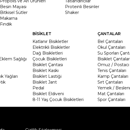
Propolis ve Arı Ürünleri
Tatlandırıcılar
Besin Mayası
Proteinli Besinler
Bitkisel Sütler
Shaker
Makarna
Fındık
BİSİKLET
ÇANTALAR
Katlanır Bisikletler
Bel Çantaları
Elektrikli Bisikletler
Okul Çantaları
Dağ Bisikletleri
Su Sporları Çanta
Eklem Sağlığı
Çocuk Bisikletleri
Bisiklet Çantalar
Bisiklet Çantası
Omuz / Postacı 
Bisiklet Kaskı
Tenis Çantaları
k Yağları
Bisiklet Lastiği
Kamp Çantaları
tik
Bisiklet Jant
Sırt Çantaları
Pedal
Yemek / Beslen
Bisiklet Eldiveni
Mat Çantaları
8-11 Yaş Çocuk Bisikletleri
Spor Çantaları
da
Gizlilik Sözleşmesi