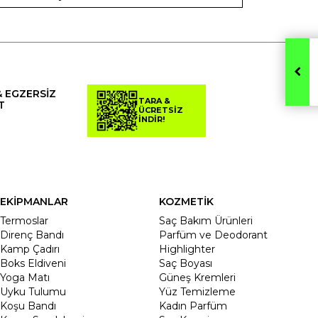
& EGZERSİZ
TARA &
T
ÜCRETSİZ
İNDİR!
EKİPMANLAR
KOZMETİK
Termoslar
Saç Bakım Ürünleri
Direnç Bandı
Parfüm ve Deodorant
Kamp Çadırı
Highlighter
Boks Eldiveni
Saç Boyası
Yoga Matı
Güneş Kremleri
Uyku Tulumu
Yüz Temizleme
Koşu Bandı
Kadın Parfüm