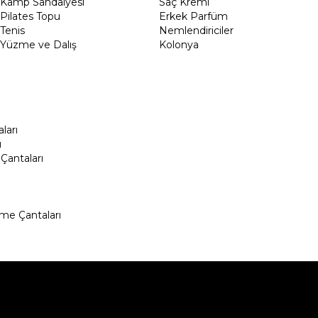
Kamp Sandalyesi
Saç Kremi
Pilates Topu
Erkek Parfüm
Tenis
Nemlendiriciler
Yüzme ve Dalış
Kolonya
ları
ı
Çantaları
me Çantaları