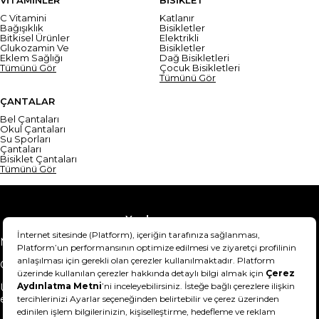
C Vitamini
Katlanır
Bağışıklık
Bisikletler
Bitkisel Ürünler
Elektrikli
Glukozamin Ve
Bisikletler
Eklem Sağlığı
Dağ Bisikletleri
Tümünü Gör
Çocuk Bisikletleri
Tümünü Gör
ÇANTALAR
Bel Çantaları
Okul Çantaları
Su Sporları
Çantaları
Bisiklet Çantaları
Tümünü Gör
Yardım
Mesafeli Satış Sözleşmesi
Teslimat Bilgisi
Gizlilik Sözleşmesi
Şartlar & Koşullar
Ürünümü nasıl iade
Hakkımızda
edebilirim?