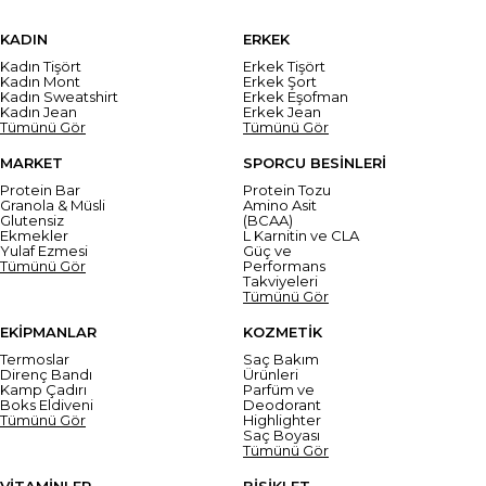
KADIN
ERKEK
Kadın Tişört
Erkek Tişört
Kadın Mont
Erkek Şort
Kadın Sweatshirt
Erkek Eşofman
Kadın Jean
Erkek Jean
Tümünü Gör
Tümünü Gör
MARKET
SPORCU BESİNLERİ
Protein Bar
Protein Tozu
Granola & Müsli
Amino Asit
Glutensiz
(BCAA)
Ekmekler
L Karnitin ve CLA
Yulaf Ezmesi
Güç ve
Tümünü Gör
Performans
Takviyeleri
Tümünü Gör
EKİPMANLAR
KOZMETİK
Termoslar
Saç Bakım
Direnç Bandı
Ürünleri
Kamp Çadırı
Parfüm ve
Boks Eldiveni
Deodorant
Tümünü Gör
Highlighter
Saç Boyası
Tümünü Gör
VİTAMİNLER
BİSİKLET