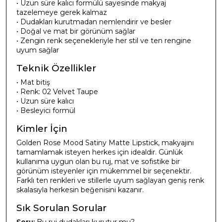
• Uzun süre kalıcı formülü sayesinde makyaj
tazelemeye gerek kalmaz
• Dudakları kurutmadan nemlendirir ve besler
• Doğal ve mat bir görünüm sağlar
• Zengin renk seçenekleriyle her stil ve ten rengine
uyum sağlar
Teknik Özellikler
• Mat bitiş
• Renk: 02 Velvet Taupe
• Uzun süre kalıcı
• Besleyici formül
Kimler İçin
Golden Rose Mood Satiny Matte Lipstick, makyajını
tamamlamak isteyen herkes için idealdir. Günlük
kullanıma uygun olan bu ruj, mat ve sofistike bir
görünüm isteyenler için mükemmel bir seçenektir.
Farklı ten renkleri ve stillerle uyum sağlayan geniş renk
skalasıyla herkesin beğenisini kazanır.
Sık Sorulan Sorular
Soru:
Bu ruj dudakları kurutur mu?