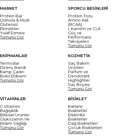
MARKET
SPORCU BESİNLERİ
Protein Bar
Protein Tozu
Granola & Müsli
Amino Asit
Glutensiz
(BCAA)
Ekmekler
L Karnitin ve CLA
Yulaf Ezmesi
Güç ve
Tümünü Gör
Performans
Takviyeleri
Tümünü Gör
EKİPMANLAR
KOZMETİK
Termoslar
Saç Bakım
Direnç Bandı
Ürünleri
Kamp Çadırı
Parfüm ve
Boks Eldiveni
Deodorant
Tümünü Gör
Highlighter
Saç Boyası
Tümünü Gör
VİTAMİNLER
BİSİKLET
C Vitamini
Katlanır
Bağışıklık
Bisikletler
Bitkisel Ürünler
Elektrikli
Glukozamin Ve
Bisikletler
Eklem Sağlığı
Dağ Bisikletleri
Tümünü Gör
Çocuk Bisikletleri
Tümünü Gör