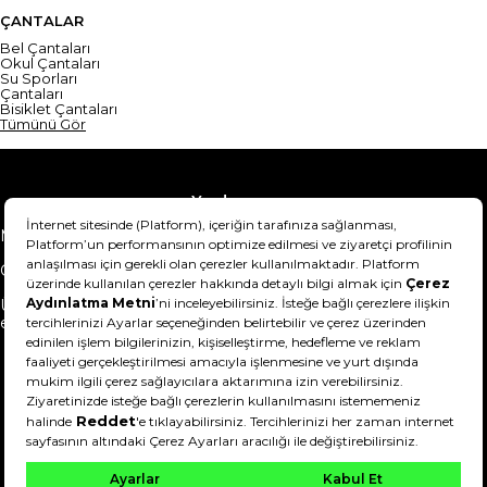
ÇANTALAR
Bel Çantaları
Okul Çantaları
Su Sporları
Çantaları
Bisiklet Çantaları
Tümünü Gör
Yardım
Mesafeli Satış Sözleşmesi
Teslimat Bilgisi
Gizlilik Sözleşmesi
Şartlar & Koşullar
Ürünümü nasıl iade
Hakkımızda
edebilirim?
DeFactoFIT ©️ 2022-2026. Tüm hakları saklıdır.