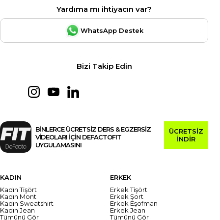
Yardıma mı ihtiyacın var?
WhatsApp Destek
Bizi Takip Edin
BİNLERCE ÜCRETSİZ DERS & EGZERSİZ
ÜCRETSİZ
VİDEOLARI İÇİN DEFACTOFIT
İNDİR
UYGULAMASINI
KADIN
ERKEK
Kadın Tişört
Erkek Tişört
Kadın Mont
Erkek Şort
Kadın Sweatshirt
Erkek Eşofman
Kadın Jean
Erkek Jean
Tümünü Gör
Tümünü Gör