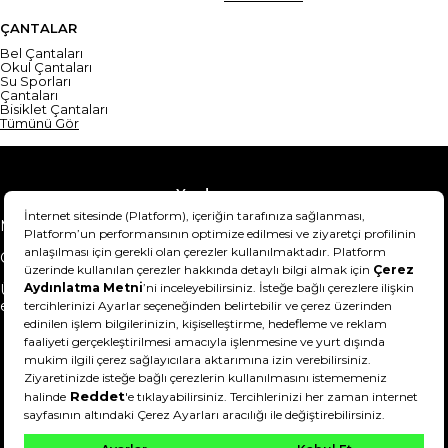
ÇANTALAR
Bel Çantaları
Okul Çantaları
Su Sporları
Çantaları
Bisiklet Çantaları
Tümünü Gör
Yardım
Mesafeli Satış Sözleşmesi
Teslimat Bilgisi
Gizlilik Sözleşmesi
Şartlar & Koşullar
Ürünümü nasıl iade
Hakkımızda
edebilirim?
DeFactoFIT ©️ 2022-2026. Tüm hakları saklıdır.