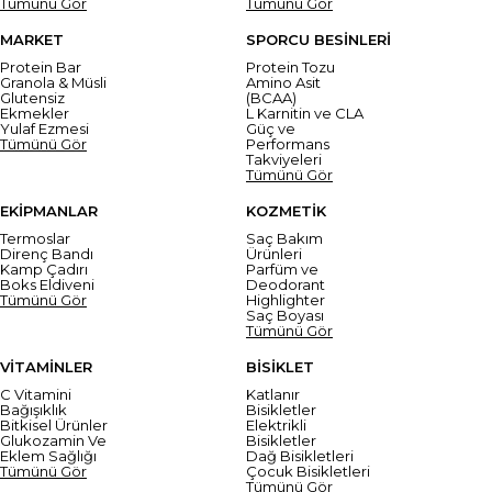
Tümünü Gör
Tümünü Gör
MARKET
SPORCU BESİNLERİ
Protein Bar
Protein Tozu
Granola & Müsli
Amino Asit
Glutensiz
(BCAA)
Ekmekler
L Karnitin ve CLA
Yulaf Ezmesi
Güç ve
Tümünü Gör
Performans
Takviyeleri
Tümünü Gör
EKİPMANLAR
KOZMETİK
Termoslar
Saç Bakım
Direnç Bandı
Ürünleri
Kamp Çadırı
Parfüm ve
Boks Eldiveni
Deodorant
Tümünü Gör
Highlighter
Saç Boyası
Tümünü Gör
VİTAMİNLER
BİSİKLET
C Vitamini
Katlanır
Bağışıklık
Bisikletler
Bitkisel Ürünler
Elektrikli
Glukozamin Ve
Bisikletler
Eklem Sağlığı
Dağ Bisikletleri
Tümünü Gör
Çocuk Bisikletleri
Tümünü Gör