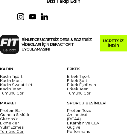
Bizi Takip Edin
BİNLERCE ÜCRETSİZ DERS & EGZERSİZ
ÜCRETSİZ
VİDEOLARI İÇİN DEFACTOFIT
İNDİR
UYGULAMASINI
KADIN
ERKEK
Kadın Tişört
Erkek Tişört
Kadın Mont
Erkek Şort
Kadın Sweatshirt
Erkek Eşofman
Kadın Jean
Erkek Jean
Tümünü Gör
Tümünü Gör
MARKET
SPORCU BESİNLERİ
Protein Bar
Protein Tozu
Granola & Müsli
Amino Asit
Glutensiz
(BCAA)
Ekmekler
L Karnitin ve CLA
Yulaf Ezmesi
Güç ve
Tümünü Gör
Performans