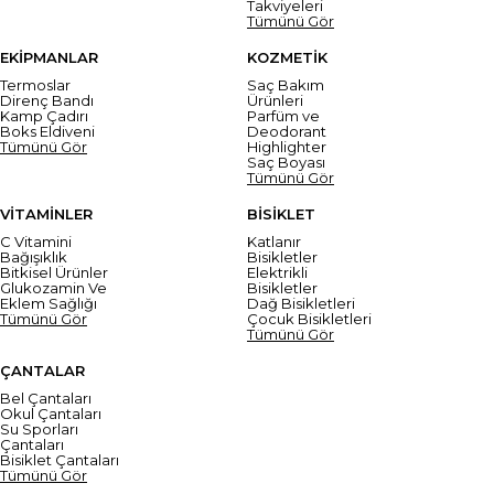
Takviyeleri
Tümünü Gör
EKİPMANLAR
KOZMETİK
Termoslar
Saç Bakım
Direnç Bandı
Ürünleri
Kamp Çadırı
Parfüm ve
Boks Eldiveni
Deodorant
Tümünü Gör
Highlighter
Saç Boyası
Tümünü Gör
VİTAMİNLER
BİSİKLET
C Vitamini
Katlanır
Bağışıklık
Bisikletler
Bitkisel Ürünler
Elektrikli
Glukozamin Ve
Bisikletler
Eklem Sağlığı
Dağ Bisikletleri
Tümünü Gör
Çocuk Bisikletleri
Tümünü Gör
ÇANTALAR
Bel Çantaları
Okul Çantaları
Su Sporları
Çantaları
Bisiklet Çantaları
Tümünü Gör