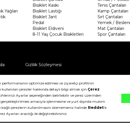
Bisiklet Kaskı
Tenis Çantaları
k Yağları
Bisiklet Lastiği
Kamp Çantaları
tik
Bisiklet Jant
Sırt Çantaları
Pedal
Yemek / Beslen
Bisiklet Eldiveni
Mat Çantaları
8-11 Yaş Çocuk Bisikletleri
Spor Çantaları
da
Gizlilik Sözleşmesi
ü nasıl iade edebilirim?
klıdır.