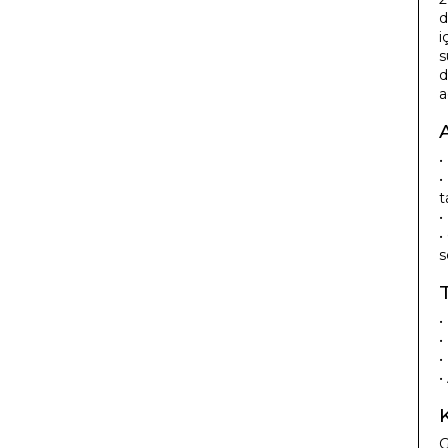
d
i
s
d
a
•
•
t
•
•
s
•
•
•
•
G