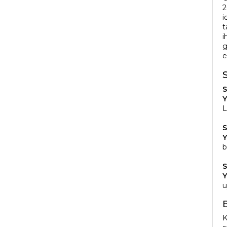
2
i
t
i
g
e
S
Y
L
S
Y
b
S
Y
u
K