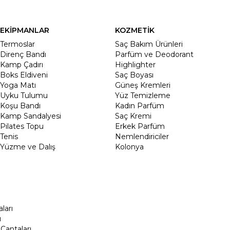
EKİPMANLAR
KOZMETİK
Termoslar
Saç Bakım Ürünleri
Direnç Bandı
Parfüm ve Deodorant
Kamp Çadırı
Highlighter
Boks Eldiveni
Saç Boyası
Yoga Matı
Güneş Kremleri
Uyku Tulumu
Yüz Temizleme
Koşu Bandı
Kadın Parfüm
Kamp Sandalyesi
Saç Kremi
Pilates Topu
Erkek Parfüm
Tenis
Nemlendiriciler
Yüzme ve Dalış
Kolonya
ları
ı
Çantaları