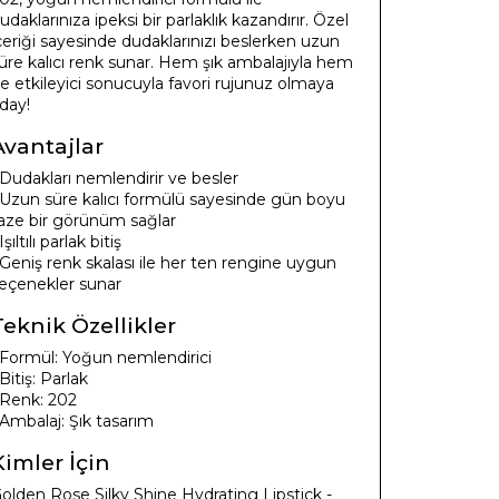
udaklarınıza ipeksi bir parlaklık kazandırır. Özel
çeriği sayesinde dudaklarınızı beslerken uzun
üre kalıcı renk sunar. Hem şık ambalajıyla hem
e etkileyici sonucuyla favori rujunuz olmaya
day!
Avantajlar
 Dudakları nemlendirir ve besler
 Uzun süre kalıcı formülü sayesinde gün boyu
aze bir görünüm sağlar
 Işıltılı parlak bitiş
 Geniş renk skalası ile her ten rengine uygun
eçenekler sunar
Teknik Özellikler
 Formül: Yoğun nemlendirici
 Bitiş: Parlak
 Renk: 202
 Ambalaj: Şık tasarım
Kimler İçin
olden Rose Silky Shine Hydrating Lipstick -