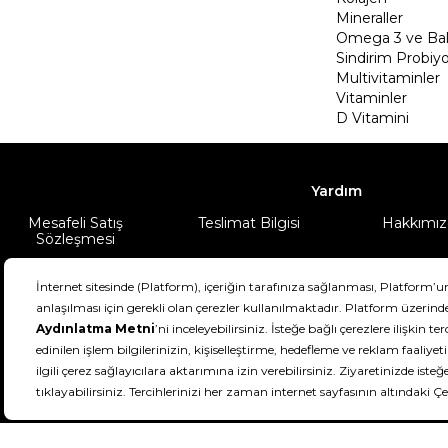
Mineraller
Omega 3 ve Balı
Sindirim Probiyo
Multivitaminler
Vitaminler
D Vitamini
Yardım
Mesafeli Satış
Teslimat Bilgisi
Hakkımız
Sözleşmesi
Şartlar & Koşullar
Ürünüm
DeFactoFIT ©️ 2022-2026. Tüm hakları sa
11
SEÇİNİZ