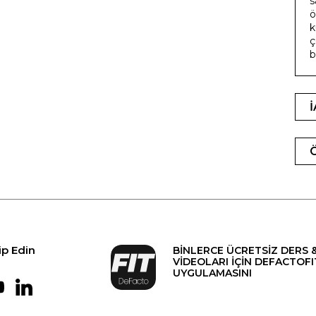
s
ö
k
ç
b
ip Edin
BİNLERCE ÜCRETSİZ DERS 
VİDEOLARI İÇİN DEFACTOFI
UYGULAMASINI