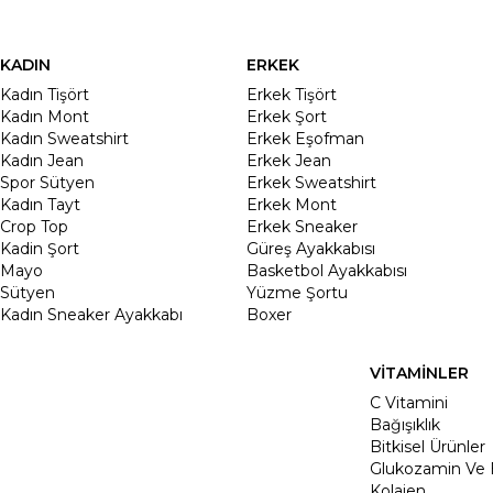
KADIN
ERKEK
Kadın Tişört
Erkek Tişört
Kadın Mont
Erkek Şort
Kadın Sweatshirt
Erkek Eşofman
Kadın Jean
Erkek Jean
Spor Sütyen
Erkek Sweatshirt
Kadın Tayt
Erkek Mont
Crop Top
Erkek Sneaker
Kadin Şort
Güreş Ayakkabısı
Mayo
Basketbol Ayakkabısı
Sütyen
Yüzme Şortu
Kadın Sneaker Ayakkabı
Boxer
VİTAMİNLER
C Vitamini
Bağışıklık
Bitkisel Ürünler
Glukozamin Ve 
Kolajen