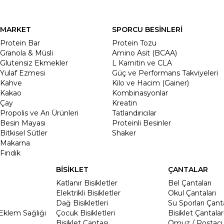
MARKET
SPORCU BESİNLERİ
Protein Bar
Protein Tozu
Granola & Müsli
Amino Asit (BCAA)
Glutensiz Ekmekler
L Karnitin ve CLA
Yulaf Ezmesi
Güç ve Performans Takviyeleri
Kahve
Kilo ve Hacim (Gainer)
Kakao
Kombinasyonlar
Çay
Kreatin
Propolis ve Arı Ürünleri
Tatlandırıcılar
Besin Mayası
Proteinli Besinler
Bitkisel Sütler
Shaker
Makarna
Fındık
BİSİKLET
ÇANTALAR
Katlanır Bisikletler
Bel Çantaları
Elektrikli Bisikletler
Okul Çantaları
Dağ Bisikletleri
Su Sporları Çanta
Eklem Sağlığı
Çocuk Bisikletleri
Bisiklet Çantalar
Bisiklet Çantası
Omuz / Postacı 