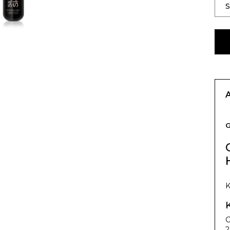
K
G
2