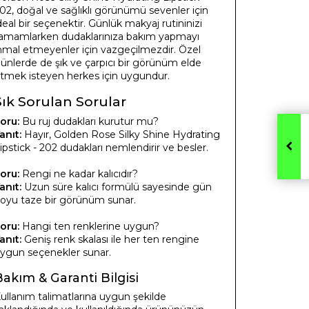
02, doğal ve sağlıklı görünümü sevenler için
deal bir seçenektir. Günlük makyaj rutininizi
amamlarken dudaklarınıza bakım yapmayı
hmal etmeyenler için vazgeçilmezdir. Özel
ünlerde de şık ve çarpıcı bir görünüm elde
tmek isteyen herkes için uygundur.
Sık Sorulan Sorular
oru:
Bu ruj dudakları kurutur mu?
anıt:
Hayır, Golden Rose Silky Shine Hydrating
ipstick - 202 dudakları nemlendirir ve besler.
oru:
Rengi ne kadar kalıcıdır?
anıt:
Uzun süre kalıcı formülü sayesinde gün
oyu taze bir görünüm sunar.
oru:
Hangi ten renklerine uygun?
anıt:
Geniş renk skalası ile her ten rengine
ygun seçenekler sunar.
Bakım & Garanti Bilgisi
ullanım talimatlarına uygun şekilde