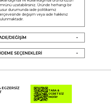
aklandığında ve kullanıldığında ürününüzün
mrünü uzatabilirsiniz. Üründe herhangi bir
usur durumunda iade politikamız
erçevesinde değişim veya iade hakkınız
ulunmaktadır.
İADE/DEĞİŞİM
ÖDEME SEÇENEKLERİ
& EGZERSİZ
TARA &
T
ÜCRETSİZ
İNDİR!