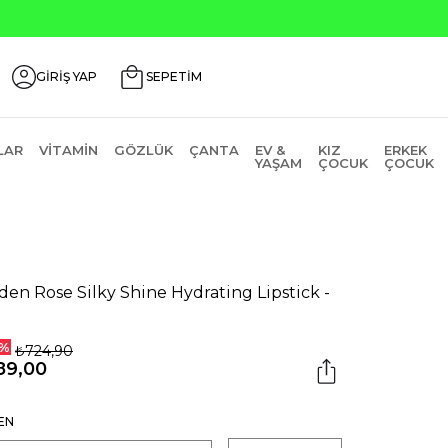
ndirim Kodu: AGUSTOS200
GİRİŞ YAP
SEPETİM
LAR
VITAMIN
GÖZLÜK
ÇANTA
EV &
KIZ
ERKEK
YAŞAM
ÇOCUK
ÇOCUK
den Rose Silky Shine Hydrating Lipstick -
2
%
₺724,90
89,00
EN