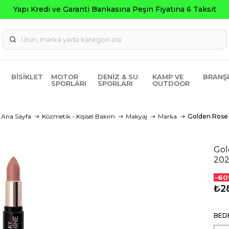
Seçili Ürünlerde ₺2000 Üzeri ₺200 İ
BISIKLET
MOTOR
DENIZ & SU
KAMP VE
BRANŞ
SPORLARI
SPORLARI
OUTDOOR
Ana Sayfa
Kozmetik - Kişisel Bakım
Makyaj
Marka
Golden Rose
Gol
20
-60
₺2
BED