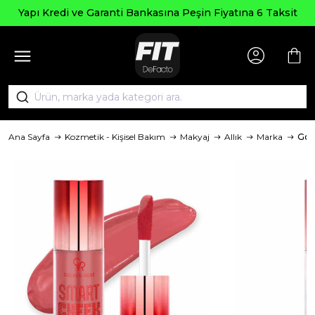
Yapı Kredi ve Garanti Bankasına Peşin Fiyatına 6 Taksit
Ana Sayfa
Kozmetik - Kişisel Bakım
Makyaj
Allık
Marka
Gol