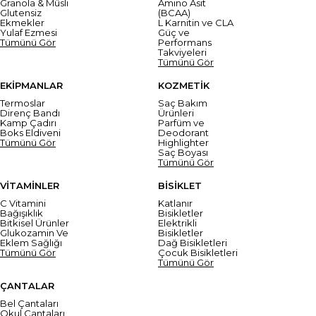
Granola & Müsli
Amino Asit
Glutensiz
(BCAA)
Ekmekler
L Karnitin ve CLA
Yulaf Ezmesi
Güç ve
Tümünü Gör
Performans
Takviyeleri
Tümünü Gör
EKİPMANLAR
KOZMETİK
Termoslar
Saç Bakım
Direnç Bandı
Ürünleri
Kamp Çadırı
Parfüm ve
Boks Eldiveni
Deodorant
Tümünü Gör
Highlighter
Saç Boyası
Tümünü Gör
VİTAMİNLER
BİSİKLET
C Vitamini
Katlanır
Bağışıklık
Bisikletler
Bitkisel Ürünler
Elektrikli
Glukozamin Ve
Bisikletler
Eklem Sağlığı
Dağ Bisikletleri
Tümünü Gör
Çocuk Bisikletleri
Tümünü Gör
ÇANTALAR
Bel Çantaları
Okul Çantaları