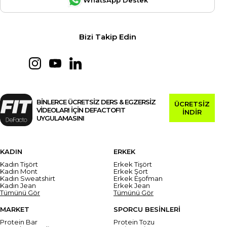
Bizi Takip Edin
BİNLERCE ÜCRETSİZ DERS & EGZERSİZ
ÜCRETSİZ
VİDEOLARI İÇİN DEFACTOFIT
İNDİR
UYGULAMASINI
KADIN
ERKEK
Kadın Tişört
Erkek Tişört
Kadın Mont
Erkek Şort
Kadın Sweatshirt
Erkek Eşofman
Kadın Jean
Erkek Jean
Tümünü Gör
Tümünü Gör
MARKET
SPORCU BESİNLERİ
Protein Bar
Protein Tozu