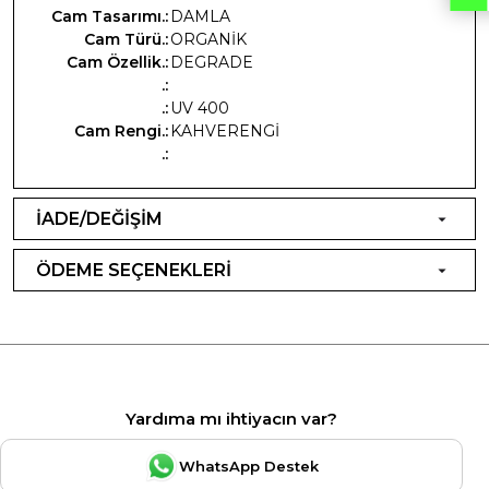
Cam Tasarımı.:
DAMLA
Cam Türü.:
ORGANİK
Cam Özellik.:
DEGRADE
.:
.:
UV 400
Cam Rengi.:
KAHVERENGİ
.:
İADE/DEĞİŞİM
ÖDEME SEÇENEKLERİ
Yardıma mı ihtiyacın var?
WhatsApp Destek