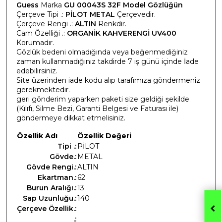
Guess
Marka
GU 00043S 32F Model Gözlüğün
Çerçeve Tipi .:
PİLOT METAL
Çerçevedir.
Çerçeve Rengi .:
ALTIN
Renkdir.
Cam Özelliği .:
ORGANİK KAHVERENGİ UV400
Korumadır.
Gözlük bedeni olmadığında veya beğenmediğiniz
zaman kullanmadığınız takdirde 7 iş günü içinde İade
edebilirsiniz.
Site üzerinden iade kodu alıp tarafımıza göndermeniz
gerekmektedir.
geri gönderim yaparken paketi size geldiği şekilde
(Kılıfı, Silme Bezi, Garanti Belgesi ve Faturası ile)
göndermeye dikkat etmelisiniz.
Özellik Adı
Özellik Değeri
Tipi .:
PİLOT
Gövde.:
METAL
Gövde Rengi.:
ALTIN
Ekartman.:
62
Burun Aralığı.:
13
Sap Uzunluğu.:
140
Çerçeve Özellik.:
.: