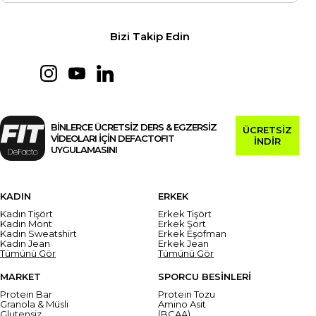
Bizi Takip Edin
BİNLERCE ÜCRETSİZ DERS & EGZERSİZ
ÜCRETSİZ
VİDEOLARI İÇİN DEFACTOFIT
İNDİR
UYGULAMASINI
KADIN
ERKEK
Kadın Tişört
Erkek Tişört
Kadın Mont
Erkek Şort
Kadın Sweatshirt
Erkek Eşofman
Kadın Jean
Erkek Jean
Tümünü Gör
Tümünü Gör
MARKET
SPORCU BESİNLERİ
Protein Bar
Protein Tozu
Granola & Müsli
Amino Asit
Glutensiz
(BCAA)