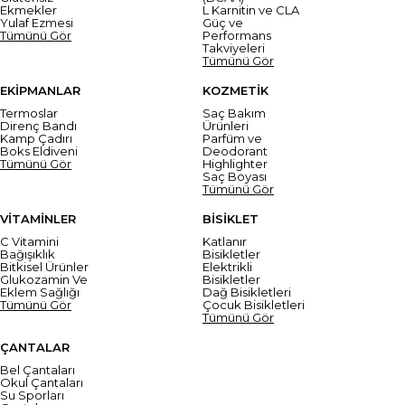
Ekmekler
L Karnitin ve CLA
Yulaf Ezmesi
Güç ve
Tümünü Gör
Performans
Takviyeleri
Tümünü Gör
EKİPMANLAR
KOZMETİK
Termoslar
Saç Bakım
Direnç Bandı
Ürünleri
Kamp Çadırı
Parfüm ve
Boks Eldiveni
Deodorant
Tümünü Gör
Highlighter
Saç Boyası
Tümünü Gör
VİTAMİNLER
BİSİKLET
C Vitamini
Katlanır
Bağışıklık
Bisikletler
Bitkisel Ürünler
Elektrikli
Glukozamin Ve
Bisikletler
Eklem Sağlığı
Dağ Bisikletleri
Tümünü Gör
Çocuk Bisikletleri
Tümünü Gör
ÇANTALAR
Bel Çantaları
Okul Çantaları
Su Sporları