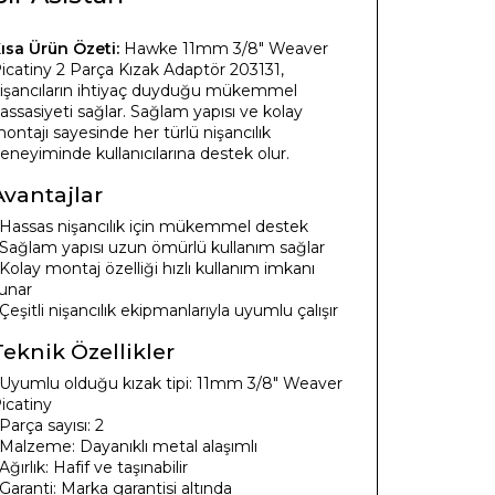
ısa Ürün Özeti:
Hawke 11mm 3/8" Weaver
icatiny 2 Parça Kızak Adaptör 203131,
işancıların ihtiyaç duyduğu mükemmel
assasiyeti sağlar. Sağlam yapısı ve kolay
ontajı sayesinde her türlü nişancılık
eneyiminde kullanıcılarına destek olur.
Avantajlar
 Hassas nişancılık için mükemmel destek
 Sağlam yapısı uzun ömürlü kullanım sağlar
 Kolay montaj özelliği hızlı kullanım imkanı
unar
 Çeşitli nişancılık ekipmanlarıyla uyumlu çalışır
Teknik Özellikler
 Uyumlu olduğu kızak tipi: 11mm 3/8" Weaver
icatiny
 Parça sayısı: 2
 Malzeme: Dayanıklı metal alaşımlı
 Ağırlık: Hafif ve taşınabilir
 Garanti: Marka garantisi altında