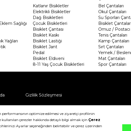
Katlanır Bisikletler
Bel Çantaları
Elektrikli Bisikletler
Okul Çantaları
Dağ Bisikletleri
Su Sporları Çanta
Eklem Sağlığı
Çocuk Bisikletleri
Bisiklet Çantalar
Bisiklet Çantası
Omuz / Postacı 
Bisiklet Kaskı
Tenis Çantaları
k Yağları
Bisiklet Lastiği
Kamp Çantaları
tik
Bisiklet Jant
Sırt Çantaları
Pedal
Yemek / Beslen
Bisiklet Eldiveni
Mat Çantaları
8-11 Yaş Çocuk Bisikletleri
Spor Çantaları
da
Gizlilik Sözleşmesi
ü nasıl iade edebilirim?