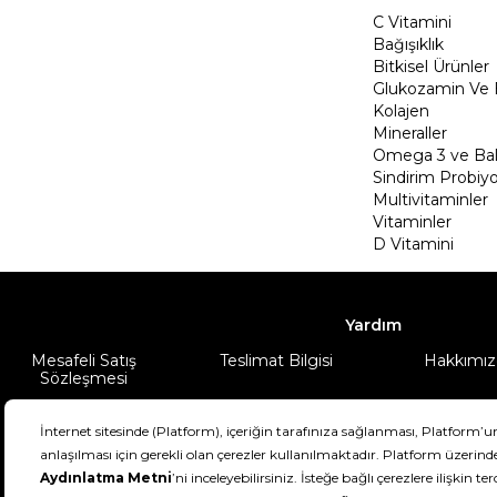
C Vitamini
Bağışıklık
Bitkisel Ürünler
Glukozamin Ve 
Kolajen
Mineraller
Omega 3 ve Balı
Sindirim Probiyo
Multivitaminler
Vitaminler
D Vitamini
Yardım
Mesafeli Satış
Teslimat Bilgisi
Hakkımız
Sözleşmesi
Şartlar & Koşullar
Ürünüm