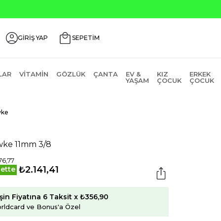
Seçili Ürünlerde ₺2000 Üz
GİRİŞ YAP
SEPETİM
LAR
VITAMIN
GÖZLÜK
ÇANTA
EV &
KIZ
ERKEK
YAŞAM
ÇOCUK
ÇOCUK
wke
ke 11mm 3/8
76,77
₺2.141,41
ette
şin Fiyatına 6 Taksit x ₺356,90
rldcard ve Bonus'a Özel