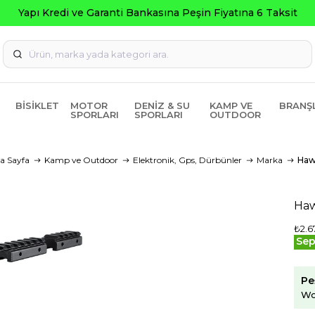
BISIKLET
MOTOR
DENIZ & SU
KAMP VE
BRANŞ
SPORLARI
SPORLARI
OUTDOOR
a Sayfa
Kamp ve Outdoor
Elektronik, Gps, Dürbünler
Marka
Ha
Haw
₺2.6
Sep
Pe
Wo