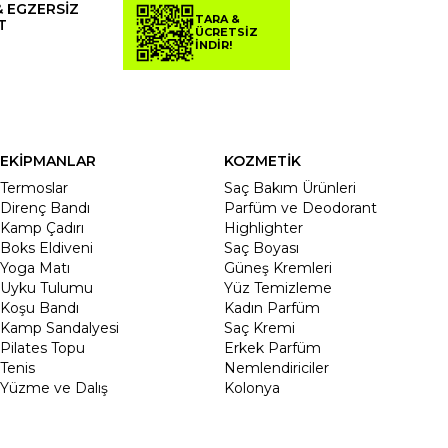
& EGZERSİZ
TARA &
T
ÜCRETSİZ
İNDİR!
EKİPMANLAR
KOZMETİK
Termoslar
Saç Bakım Ürünleri
Direnç Bandı
Parfüm ve Deodorant
Kamp Çadırı
Highlighter
Boks Eldiveni
Saç Boyası
Yoga Matı
Güneş Kremleri
Uyku Tulumu
Yüz Temizleme
Koşu Bandı
Kadın Parfüm
Kamp Sandalyesi
Saç Kremi
Pilates Topu
Erkek Parfüm
Tenis
Nemlendiriciler
Yüzme ve Dalış
Kolonya