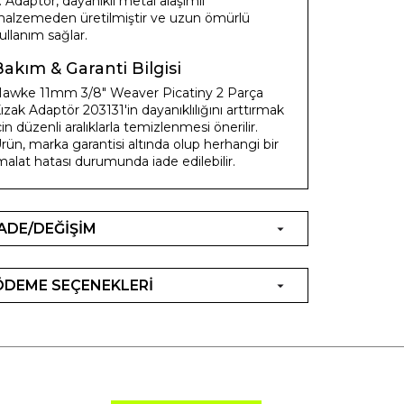
: Adaptör, dayanıklı metal alaşımlı
alzemeden üretilmiştir ve uzun ömürlü
ullanım sağlar.
Bakım & Garanti Bilgisi
awke 11mm 3/8" Weaver Picatiny 2 Parça
ızak Adaptör 203131'in dayanıklılığını arttırmak
çin düzenli aralıklarla temizlenmesi önerilir.
rün, marka garantisi altında olup herhangi bir
malat hatası durumunda iade edilebilir.
İADE/DEĞİŞİM
ÖDEME SEÇENEKLERİ