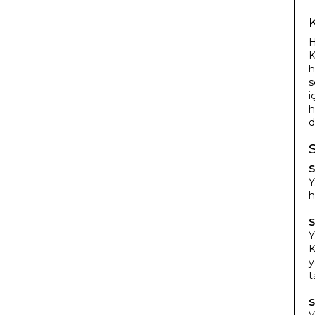
H
K
h
s
i
h
d
S
Y
h
S
Y
K
y
t
S