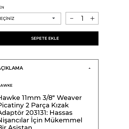
EN
SEPETE EKLE
AÇIKLAMA
HAWKE
Hawke 11mm 3/8" Weaver
Picatiny 2 Parça Kızak
Adaptör 203131: Hassas
Nişancılar İçin Mükemmel
Bir Asistan