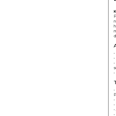
K
P
n
h
m
d
•
•
•
s
•
•
P
•
•
•
•