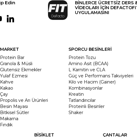
ip Edin
BİNLERCE ÜCRETSİZ DERS 
VİDEOLARI İÇİN DEFACTOFI
UYGULAMASINI
MARKET
SPORCU BESİNLERİ
Protein Bar
Protein Tozu
Granola & Müsli
Amino Asit (BCAA)
Glutensiz Ekmekler
L Karnitin ve CLA
Yulaf Ezmesi
Güç ve Performans Takviyeleri
Kahve
Kilo ve Hacim (Gainer)
Kakao
Kombinasyonlar
Çay
Kreatin
Propolis ve Arı Ürünleri
Tatlandırıcılar
Besin Mayası
Proteinli Besinler
Bitkisel Sütler
Shaker
Makarna
Fındık
BİSİKLET
ÇANTALAR