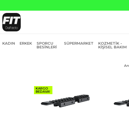
ankasına Peşin Fiyatına 6 Taksit
KADIN
ERKEK
SPORCU
SÜPERMARKET
KOZMETIK -
BESINLERI
KIŞISEL BAKIM
An
KARGO
BEDAVA!