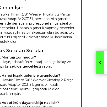
Kimler İçin
awke 11mm 3/8" Weaver Picatiny 2 Parça
ızak Adaptör 203131, hem acemi nişancılar
em de deneyimli profesyoneller için ideal bir
eçenektir. Hassas nişancılık yapmayı sevenler
çin vazgeçilmez bir aksesuar olan bu adaptör,
er türlü nişancılık aktivitesinde kullanıcılarına
estek olur.
Sık Sorulan Sorular
: Montajı zor mudur?
: Hayır, adaptörün montajı oldukça kolay ve
ızlı bir şekilde gerçekleştirilebilir.
: Hangi kızak tipleriyle uyumludur?
: Hawke 11mm 3/8" Weaver Picatiny 2 Parça
ızak Adaptör 203131, geniş bir kızak
elpazesiyle uyumlu çalışacak şekilde
asarlanmıştır.
: Adaptörün dayanıklılığı nasıldır?