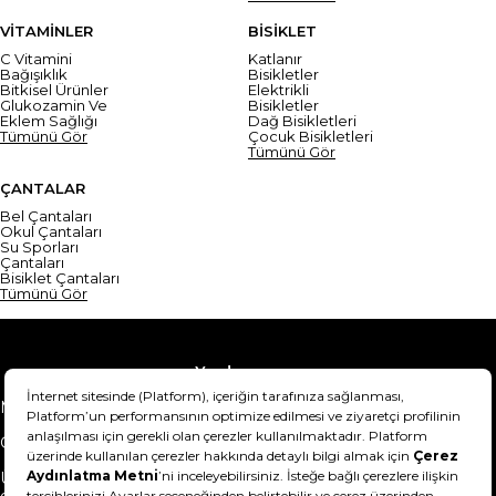
VİTAMİNLER
BİSİKLET
C Vitamini
Katlanır
Bağışıklık
Bisikletler
Bitkisel Ürünler
Elektrikli
Glukozamin Ve
Bisikletler
Eklem Sağlığı
Dağ Bisikletleri
Tümünü Gör
Çocuk Bisikletleri
Tümünü Gör
ÇANTALAR
Bel Çantaları
Okul Çantaları
Su Sporları
Çantaları
Bisiklet Çantaları
Tümünü Gör
Yardım
Mesafeli Satış Sözleşmesi
Teslimat Bilgisi
Gizlilik Sözleşmesi
Şartlar & Koşullar
Ürünümü nasıl iade
Hakkımızda