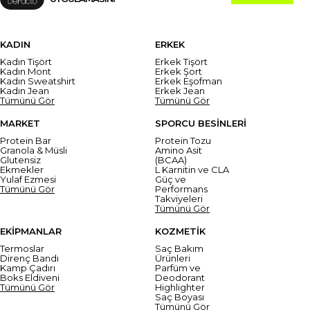
KADIN
ERKEK
Kadın Tişört
Erkek Tişört
Kadın Mont
Erkek Şort
Kadın Sweatshirt
Erkek Eşofman
Kadın Jean
Erkek Jean
Tümünü Gör
Tümünü Gör
MARKET
SPORCU BESİNLERİ
Protein Bar
Protein Tozu
Granola & Müsli
Amino Asit
Glutensiz
(BCAA)
Ekmekler
L Karnitin ve CLA
Yulaf Ezmesi
Güç ve
Tümünü Gör
Performans
Takviyeleri
Tümünü Gör
EKİPMANLAR
KOZMETİK
Termoslar
Saç Bakım
Direnç Bandı
Ürünleri
Kamp Çadırı
Parfüm ve
Boks Eldiveni
Deodorant
Tümünü Gör
Highlighter
Saç Boyası
Tümünü Gör